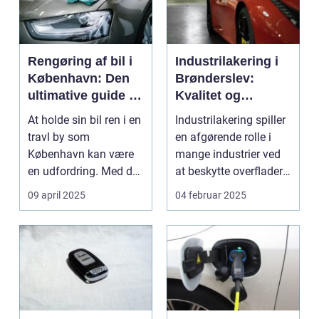
Rengøring af bil i
Industrilakering i
København: Den
Brønderslev:
ultimative guide til
Kvalitet og
en skinnende ren
ekspertise
At holde sin bil ren i en
Industrilakering spiller
bil
travl by som
en afgørende rolle i
København kan være
mange industrier ved
en udfordring. Med de
at beskytte overflader
mange g...
mod...
09 april 2025
04 februar 2025