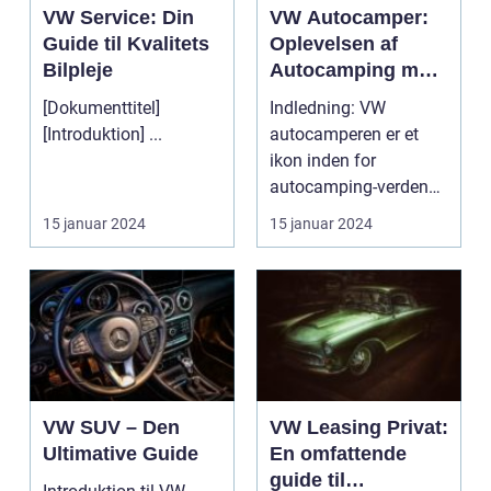
VW Service: Din
VW Autocamper:
Guide til Kvalitets
Oplevelsen af
Bilpleje
Autocamping med
Stil
[Dokumenttitel]
Indledning: VW
[Introduktion] ...
autocamperen er et
ikon inden for
autocamping-verdenen
og har i årtier været et
15 januar 2024
15 januar 2024
foret...
VW SUV – Den
VW Leasing Privat:
Ultimative Guide
En omfattende
guide til