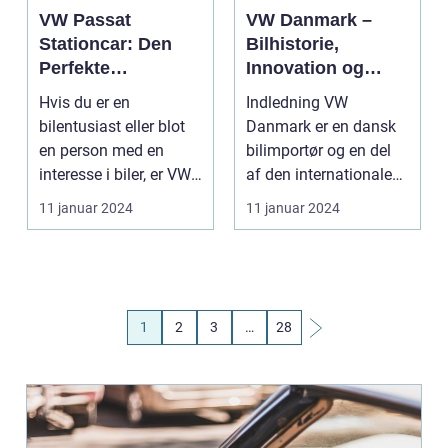
VW Passat
VW Danmark –
Stationcar: Den
Bilhistorie,
Perfekte
Innovation og
Kombination af
Passion
Hvis du er en
Indledning VW
Stil, Komfort og
bilentusiast eller blot
Danmark er en dansk
Ydeevne
en person med en
bilimportør og en del
interesse i biler, er VW
af den internationale
Passat Stationcar en...
bilproducent,
11 januar 2024
11 januar 2024
Volkswa...
1
2
3
…
28