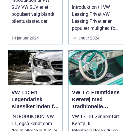
Introduktion til VW
bilentusiaster og
SUV VW SUV er et
Introduktion til VW
bil-ejere
populært valg blandt
Leasing Privat VW
bilentusiaster, der
Leasing Privat er en
søger en praktisk og ...
populær mulighed for
bilentusiaster og bi...
14 januar 2024
14 januar 2024
VW T1: En
VW T7: Fremtidens
Legendarisk
Køretøj med
Klassiker inden for
Traditionelle
Bilverdenen
Rødder
INTRODUKTION: VW
VW T7 - Et Gennemført
T1, også kendt som
Køretøj til
"Bulli" eller "Splittie", er
Bilentusiaster Er du en