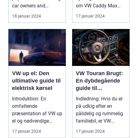
car owners and
om VW Caddy Max
enthusiasts who
den ultimative
18 januar 2024
17 januar 2024
prioritize...
varevogn til ...
VW up el: Den
VW Touran Brugt:
ultimative guide til
En dybdegående
elektrisk kørsel
guide til
bilentusiaster og
Introduktion: En
Indledning: Hvis du er
bil-ejere
omfattende
på udkig efter en
præsentation af VW up
pålidelig og rummelig
el og nødvendige
familiebil, er VW
oplysninger for dem,
Touran et godt valg...
17 januar 2024
17 januar 2024
der er inter...