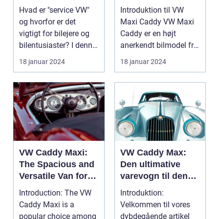
og bil-ejere
Hvad er "service VW"
Introduktion til VW
og hvorfor er det
Maxi Caddy VW Maxi
vigtigt for bilejere og
Caddy er en højt
bilentusiaster? I denne
anerkendt bilmodel fra
dybdegående a...
den tyske bilproduce...
18 januar 2024
18 januar 2024
VW Caddy Maxi:
VW Caddy Max:
The Spacious and
Den ultimative
Versatile Van for
varevogn til den
Car Owners and
moderne bilist
Introduction: The VW
Introduktion:
Enthusiasts
Caddy Maxi is a
Velkommen til vores
popular choice among
dybdegående artikel