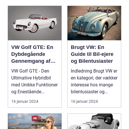
VW Golf GTE: En
Brugt VW: En
Dybdegående
Guide til Bil-ejere
Gennemgang af
og Bilentusiaster
Højdepunkterne
VW Golf GTE - Den
Indledning Brugt VW er
Ultimative Hybridbil
en kategori, der vækker
med Unikke Funktioner
interesse hos mange
og Enestående
bilentusiaster og
Ydeevne Indledning:
potentielle bi...
16 januar 2024
16 januar 2024
Velk...