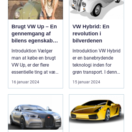
Brugt VW Up – En
VW Hybrid: En
gennemgang af
revolution i
bilens egenskaber
bilverdenen
og udvikling over
Introduktion Vælger
Introduktion VW Hybrid
tid
man at købe en brugt
er en banebrydende
VW Up, er der flere
teknologi inden for
essentielle ting at være
grøn transport. I denne
opmærksom på....
artikel vil v...
16 januar 2024
15 januar 2024