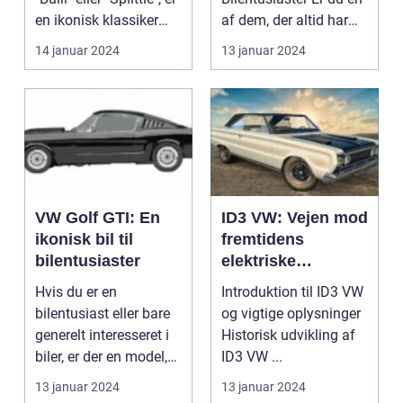
en ikonisk klassiker
af dem, der altid har
inden for bilv...
været fan af de iko...
14 januar 2024
13 januar 2024
VW Golf GTI: En
ID3 VW: Vejen mod
ikonisk bil til
fremtidens
bilentusiaster
elektriske
køretøjer
Hvis du er en
Introduktion til ID3 VW
bilentusiast eller bare
og vigtige oplysninger
generelt interesseret i
Historisk udvikling af
biler, er der en model,
ID3 VW ...
der ikke kan i...
13 januar 2024
13 januar 2024