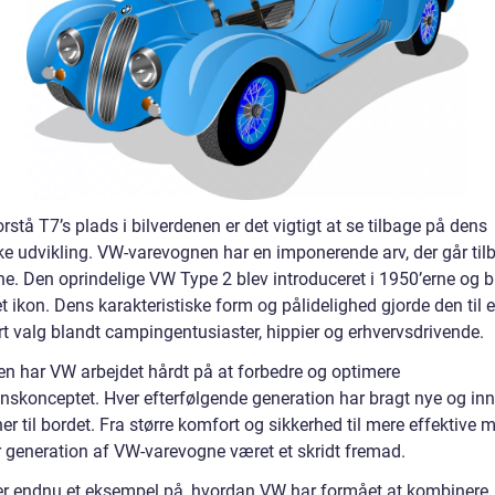
orstå T7’s plads i bilverdenen er det vigtigt at se tilbage på dens
ke udvikling. VW-varevognen har en imponerende arv, der går tilb
ne. Den oprindelige VW Type 2 blev introduceret i 1950’erne og b
et ikon. Dens karakteristiske form og pålidelighed gjorde den til e
t valg blandt campingentusiaster, hippier og erhvervsdrivende.
en har VW arbejdet hårdt på at forbedre og optimere
nskonceptet. Hver efterfølgende generation har bragt nye og in
er til bordet. Fra større komfort og sikkerhed til mere effektive 
r generation af VW-varevogne været et skridt fremad.
r endnu et eksempel på, hvordan VW har formået at kombinere