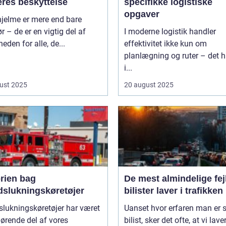
eres beskyttelse
specifikke logistiske
opgaver
hjelme er mere end bare
ør – de er en vigtig del af
I moderne logistik handler
heden for alle, de...
effektivitet ikke kun om
planlægning og ruter – det h
i...
ust 2025
20 august 2025
orien bag
De mest almindelige fejl
dslukningskøretøjer
bilister laver i trafikken
lukningskøretøjer har været
Uanset hvor erfaren man er
ørende del af vores
bilist, sker det ofte, at vi lav