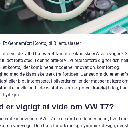
 Et Gennemført Køretøj til Bilentusiaster
n af dem, der altid har været fan af de ikoniske VW-varevogne? S
il det rette sted! I denne artikel vil vi præsentere dig for den hel
 et køretøj, der kombinerer moderne innovation, komfort og
ighed med de klassiske træk fra fortiden. Uanset om du er en erf
iast eller blot interesseret i bilverdenen, er der masser at lære o
toriske udvikling til dens status som et potent køretøj i dag, ha
t byde på.
 er vigtigt at vide om VW T7?
erende innovation: VW T7 er en sand omdefinering af, hvad m
e af en varevogn. Den har et moderne og dynamisk design, der ski