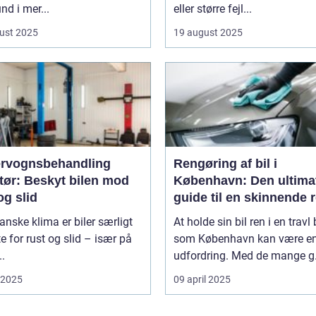
d i mer...
eller større fejl...
ust 2025
19 august 2025
rvognsbehandling
Rengøring af bil i
tør: Beskyt bilen mod
København: Den ultima
og slid
guide til en skinnende 
bil
danske klima er biler særligt
At holde sin bil ren i en travl
e for rust og slid – især på
som København kan være e
..
udfordring. Med de mange g.
i 2025
09 april 2025