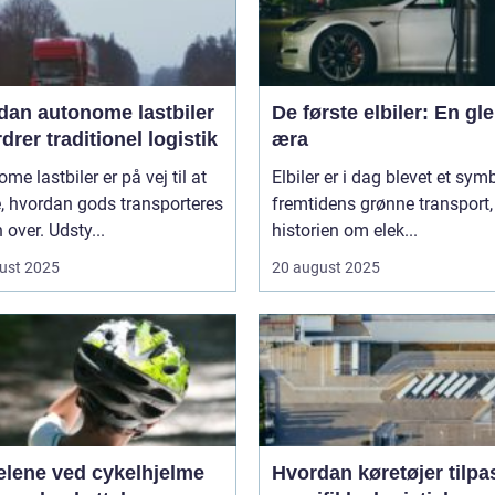
dan autonome lastbiler
De første elbiler: En gl
drer traditionel logistik
æra
me lastbiler er på vej til at
Elbiler er i dag blevet et sym
, hvordan gods transporteres
fremtidens grønne transport
 over. Udsty...
historien om elek...
ust 2025
20 august 2025
elene ved cykelhjelme
Hvordan køretøjer tilpa