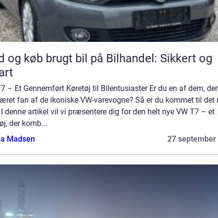
d og køb brugt bil på Bilhandel: Sikkert og
art
 – Et Gennemført Køretøj til Bilentusiaster Er du en af dem, der 
æret fan af de ikoniske VW-varevogne? Så er du kommet til det r
 I denne artikel vil vi præsentere dig for den helt nye VW T7 – et
øj, der komb...
a Madsen
27 september