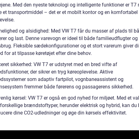
ejene. Med den nyeste teknologi og intelligente funktioner er T7
e et transportmiddel – det er et mobilt kontor og en komfortabel
evelse.
lighed og alsidighed: Med VW T7 får du masser af plads til b
er og last. Denne varevogn er ideel til både familieudflugter og
sbrug. Fleksible sædekonfigurationer og et stort varerum giver d
 for at tilpasse køretøjet efter dine behov.
eret sikkerhed: VW T7 er udstyret med en bred vifte af
dsfunktioner, der sikrer en tryg køreoplevelse. Aktive
edssystemer som adaptiv fartpilot, vognbaneassistent og
sesystem fremmer både førerens og passagerens sikkerhed.
venlig kørsel: VW T7 er også en god nyhed for miljøet. Med et va
forskellige brændstoftyper, herunder elektrisk og hybrid, kan du
educere dine CO2-udledninger og øge din kørsels effektivitet.