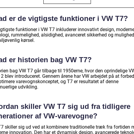
d er de vigtigste funktioner i VW T7?
igtigste funktioner i VW T7 inkluderer innovativt design, modern
ologi, rummelighed, alsidighed, avanceret sikkerhed og mulighe
iljøvenlig kørsel.
ad er historien bag VW T7?
orien bag VW T7 går tilbage til 1950erne, hvor den oprindelige V
 2 blev introduceret. Gennem årene har VW arbejdet på at forbed
ptimere varevognskonceptet, og T7 er resultatet af denne
nuerlige udvikling.
rdan skiller VW T7 sig ud fra tidligere
nerationer af VW-varevogne?
 skiller sig ud ved at kombinere traditionelle træk fra fortiden
rne innovation. Den har et dynamisk design, avancerede teknolo