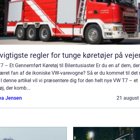
vigtigste regler for tunge køretøjer på vej
 – Et Gennemført Køretøj til Bilentusiaster Er du en af dem, der 
æret fan af de ikoniske VW-varevogne? Så er du kommet til det r
 I denne artikel vil vi præsentere dig for den helt nye VW T7 – et
øj, der komb...
ea Jensen
21 august