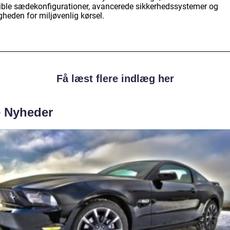
sible sædekonfigurationer, avancerede sikkerhedssystemer og
heden for miljøvenlig kørsel.
Få læst flere indlæg her
e Nyheder