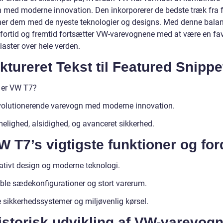
on med moderne innovation. Den inkorporerer de bedste træk fra 
ner dem med de nyeste teknologier og designs. Med denne bala
fortid og fremtid fortsætter VW-varevognene med at være en fav
iaster over hele verden.
ktureret Tekst til Featured Snippe
 er VW T7?
volutionerende varevogn med moderne innovation.
lighed, alsidighed, og avanceret sikkerhed.
W T7’s vigtigste funktioner og for
ativt design og moderne teknologi.
ible sædekonfigurationer og stort varerum.
e sikkerhedssystemer og miljøvenlig kørsel.
istorisk udvikling af VW-varevog