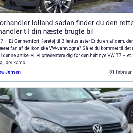
andler lolland sådan finder du den rette
handler til din næste brugte bil
 – Et Gennemført Køretøj til Bilentusiaster Er du en af dem, der 
æret fan af de ikoniske VW-varevogne? Så er du kommet til det r
 I denne artikel vil vi præsentere dig for den helt nye VW T7 – et
øj, der komb...
ea Jensen
01 februar