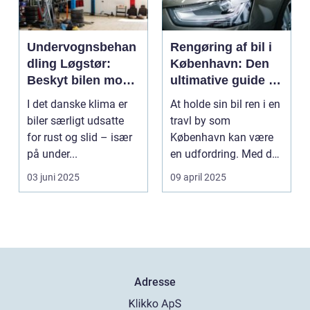
Undervognsbehan
Rengøring af bil i
dling Løgstør:
København: Den
Beskyt bilen mod
ultimative guide til
rust og slid
en skinnende ren
I det danske klima er
At holde sin bil ren i en
bil
biler særligt udsatte
travl by som
for rust og slid – især
København kan være
på under...
en udfordring. Med de
mange g...
03 juni 2025
09 april 2025
Adresse