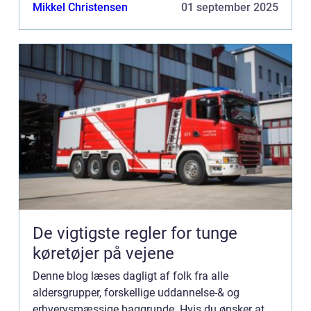
Bannerannoncering er blot én af mulighederne. Vil
Mikkel Christensen
01 september 2025
du gerne vide mere...
De vigtigste regler for tunge
køretøjer på vejene
Denne blog læses dagligt af folk fra alle
aldersgrupper, forskellige uddannelse-& og
erhvervsmæssige baggrunde. Hvis du ønsker at