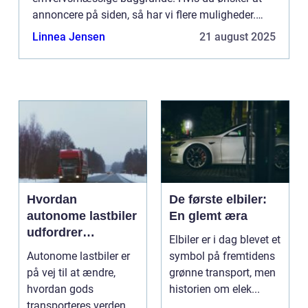
annoncere på siden, så har vi flere muligheder.
Bannerannoncering er blot én af mulighederne. Vil
Linnea Jensen
21 august 2025
du gerne vide mere...
Hvordan
De første elbiler:
autonome lastbiler
En glemt æra
udfordrer
Elbiler er i dag blevet et
traditionel logistik
Autonome lastbiler er
symbol på fremtidens
på vej til at ændre,
grønne transport, men
hvordan gods
historien om elek...
transporteres verden