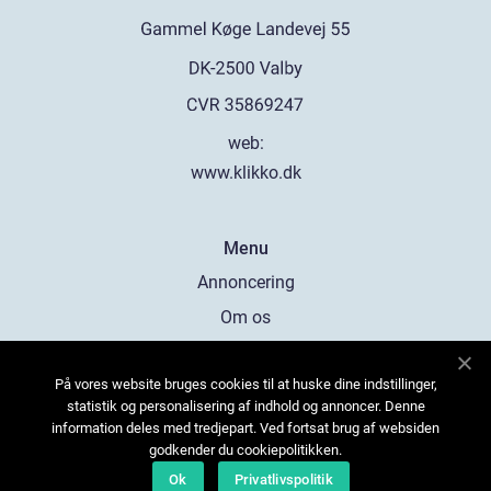
web:
www.klikko.dk
Menu
Annoncering
Om os
Cookies
På vores website bruges cookies til at huske dine indstillinger,
Kontakt os
statistik og personalisering af indhold og annoncer. Denne
Sitemap
information deles med tredjepart. Ved fortsat brug af websiden
godkender du cookiepolitikken.
Ok
Privatlivspolitik