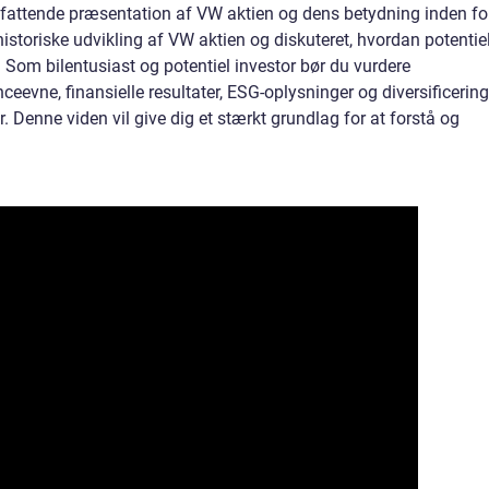
 omfattende præsentation af VW aktien og dens betydning inden fo
historiske udvikling af VW aktien og diskuteret, hvordan potentie
 Som bilentusiast og potentiel investor bør du vurdere
ceevne, finansielle resultater, ESG-oplysninger og diversificering
. Denne viden vil give dig et stærkt grundlag for at forstå og