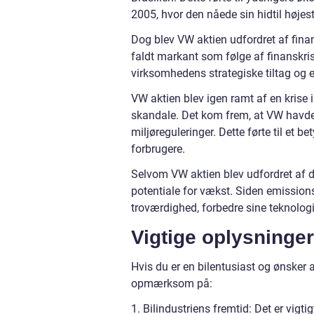
2005, hvor den nåede sin hidtil højes
Dog blev VW aktien udfordret af finan
faldt markant som følge af finanskri
virksomhedens strategiske tiltag og e
VW aktien blev igen ramt af en krise 
skandale. Det kom frem, at VW havde
miljøreguleringer. Dette førte til et be
forbrugere.
Selvom VW aktien blev udfordret af d
potentiale for vækst. Siden emissio
troværdighed, forbedre sine teknologi
Vigtige oplysninger
Hvis du er en bilentusiast og ønsker a
opmærksom på:
1. Bilindustriens fremtid: Det er vigti