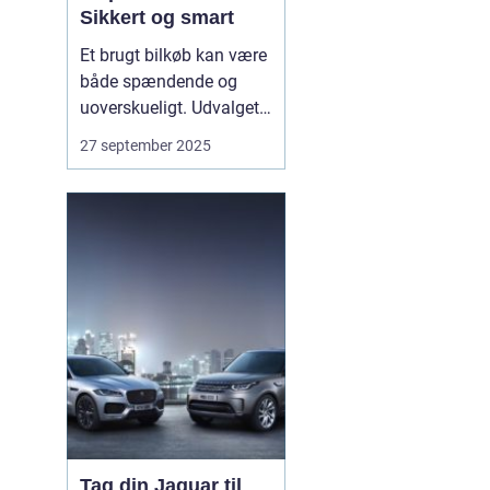
Sikkert og smart
Et brugt bilkøb kan være
både spændende og
uoverskueligt. Udvalget
er stort, modellerne
27 september 2025
mange, og priserne
svinger. Derfor giver en
klar plan ro i maven.
Bilhandel er en dansk
markedsplads, der
samler tusindvis af
brugte bile...
Tag din Jaguar til