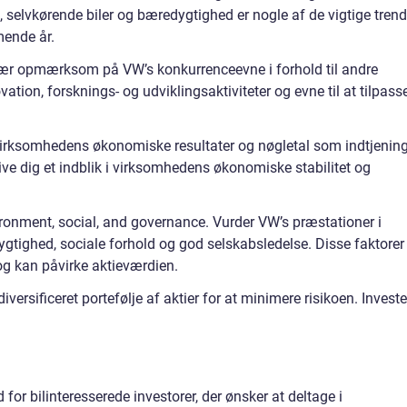
, selvkørende biler og bæredygtighed er nogle af de vigtige trend
mende år.
ær opmærksom på VW’s konkurrenceevne i forhold til andre
ation, forsknings- og udviklingsaktiviteter og evne til at tilpass
virksomhedens økonomiske resultater og nøgletal som indtjening
ve dig et indblik i virksomhedens økonomiske stabilitet og
ironment, social, and governance. Vurder VW’s præstationer i
ighed, sociale forhold og god selskabsledelse. Disse faktorer 
 og kan påvirke aktieværdien.
diversificeret portefølje af aktier for at minimere risikoen. Investe
r bilinteresserede investorer, der ønsker at deltage i