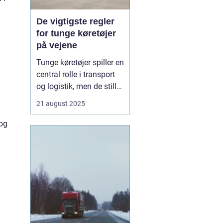
De vigtigste regler
for tunge køretøjer
på vejene
Tunge køretøjer spiller en
central rolle i transport
og logistik, men de stiller
også særlige krav til
21 august 2025
sikkerhed og ansvar på
vejene. For chauffører,
 og
virksomheder og alle
trafikanter er det vigtigt
at kende regl...