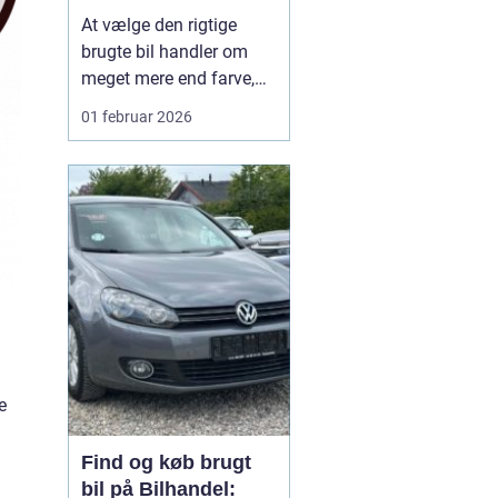
din næste brugte bil
At vælge den rigtige
brugte bil handler om
meget mere end farve,
mærke og pris. For
01 februar 2026
mange bilejere på
Lolland er valget af
bilforhandler mindst lige
så vigtigt som selve
bilen. En god forhandler
kan gøre forskellen
mellem et trygt bilkøb og
en dyr fe...
e
Find og køb brugt
bil på Bilhandel: