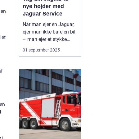
nye højder med
 en
Jaguar Service
Når man ejer en Jaguar,
ejer man ikke bare en bil
let
– man ejer et stykke
britisk bilhistorie, hvor
01 september 2025
elegance, ydeevne og
raffinement går hånd i
hånd. For at bevare
af
bilens unikke karakter og
sikre mange års køre...
 en
t
 i