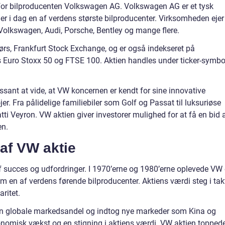
 for bilproducenten Volkswagen AG. Volkswagen AG er et tysk
 er i dag en af verdens største bilproducenter. Virksomheden ejer
Volkswagen, Audi, Porsche, Bentley og mange flere.
ørs, Frankfurt Stock Exchange, og er også indekseret på
 Euro Stoxx 50 og FTSE 100. Aktien handles under ticker-symbo
essant at vide, at VW koncernen er kendt for sine innovative
er. Fra pålidelige familiebiler som Golf og Passat til luksuriøse
i Veyron. VW aktien giver investorer mulighed for at få en bid 
en.
 af VW aktie
f succes og udfordringer. I 1970’erne og 1980’erne oplevede VW
m en af verdens førende bilproducenter. Aktiens værdi steg i tak
ritet.
in globale markedsandel og indtog nye markeder som Kina og
økonomisk vækst og en stigning i aktiens værdi. VW aktien toppede