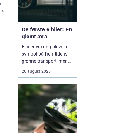
r
lle
De første elbiler: En
glemt æra
Elbiler er i dag blevet et
symbol på fremtidens
grønne transport, men
historien om elektriske
20 august 2025
køretøjer går langt
tilbage. Allerede i
slutningen af 1800-tallet
og begyndelsen af 1900-
tallet eksperimenterede
opfindere ...