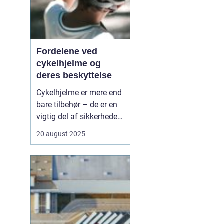
Fordelene ved
cykelhjelme og
deres beskyttelse
Cykelhjelme er mere end
bare tilbehør – de er en
vigtig del af sikkerheden
for alle, der cykler. Hvert
20 august 2025
år sker der tusindvis af
cykelulykker, og mange
af dem kunne have fået
mindre alvorlige
konsekvenser med
korrekt beskyttel...