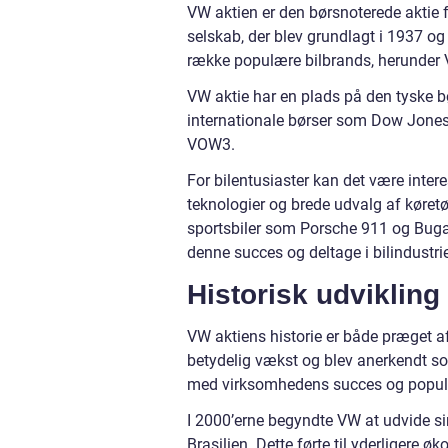
VW aktien er den børsnoterede aktie
selskab, der blev grundlagt i 1937 og
række populære bilbrands, herunder 
VW aktie har en plads på den tyske b
internationale børser som Dow Jones
VOW3.
For bilentusiaster kan det være inter
teknologier og brede udvalg af køretøj
sportsbiler som Porsche 911 og Bugatt
denne succes og deltage i bilindustri
Historisk udvikling
VW aktiens historie er både præget a
betydelig vækst og blev anerkendt so
med virksomhedens succes og popula
I 2000’erne begyndte VW at udvide s
Brasilien. Dette førte til yderligere 