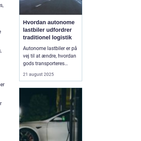
s,
Hvordan autonome
lastbiler udfordrer
e
traditionel logistik
Autonome lastbiler er på
,
vej til at ændre, hvordan
gods transporteres
verden over. Udstyret
21 august 2025
med avancerede
er
sensorer, radar og
kunstig intelligens kan
disse køretøjer navigere
r
lange strækninger uden
menneskelig fø...