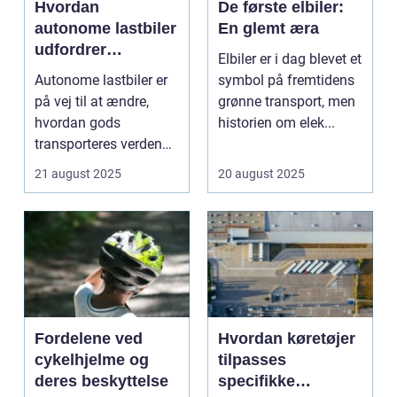
Hvordan
De første elbiler:
autonome lastbiler
En glemt æra
udfordrer
Elbiler er i dag blevet et
traditionel logistik
Autonome lastbiler er
symbol på fremtidens
på vej til at ændre,
grønne transport, men
hvordan gods
historien om elek...
transporteres verden
over. Udsty...
21 august 2025
20 august 2025
Fordelene ved
Hvordan køretøjer
cykelhjelme og
tilpasses
deres beskyttelse
specifikke