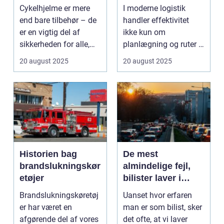
logistiske opgaver
Cykelhjelme er mere
I moderne logistik
end bare tilbehør – de
handler effektivitet
er en vigtig del af
ikke kun om
sikkerheden for alle,
planlægning og ruter –
de...
det handler i...
20 august 2025
20 august 2025
Historien bag
De mest
brandslukningskør
almindelige fejl,
etøjer
bilister laver i
trafikken
Brandslukningskøretøj
Uanset hvor erfaren
er har været en
man er som bilist, sker
afgørende del af vores
det ofte, at vi laver