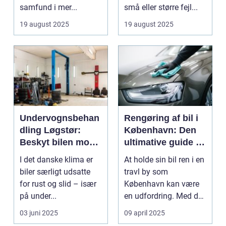
samfund i mer...
små eller større fejl...
19 august 2025
19 august 2025
Undervognsbehan
Rengøring af bil i
dling Løgstør:
København: Den
Beskyt bilen mod
ultimative guide til
rust og slid
en skinnende ren
I det danske klima er
At holde sin bil ren i en
bil
biler særligt udsatte
travl by som
for rust og slid – især
København kan være
på under...
en udfordring. Med de
mange g...
03 juni 2025
09 april 2025