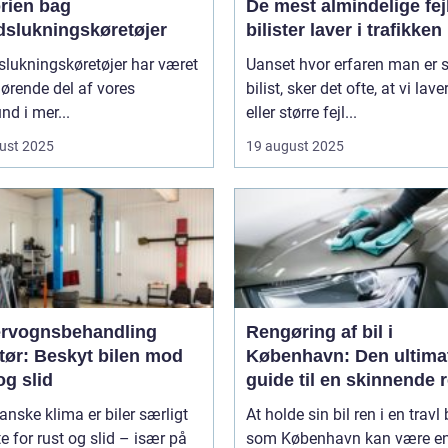
orien bag
De mest almindelige fejl
dslukningskøretøjer
bilister laver i trafikken
lukningskøretøjer har været
Uanset hvor erfaren man er
ørende del af vores
bilist, sker det ofte, at vi lav
d i mer...
eller større fejl...
ust 2025
19 august 2025
rvognsbehandling
Rengøring af bil i
tør: Beskyt bilen mod
København: Den ultima
og slid
guide til en skinnende 
bil
danske klima er biler særligt
At holde sin bil ren i en travl
e for rust og slid – især på
som København kan være e