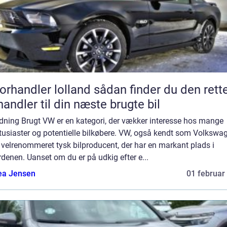
andler lolland sådan finder du den rette
handler til din næste brugte bil
edning Brugt VW er en kategori, der vækker interesse hos mange
tusiaster og potentielle bilkøbere. VW, også kendt som Volkswa
 velrenommeret tysk bilproducent, der har en markant plads i
rdenen. Uanset om du er på udkig efter e...
ea Jensen
01 februar