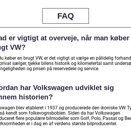
FAQ
d er vigtigt at overveje, når man køber
ugt VW?
u køber en brugt VW, er det vigtigt at vælge en pålidelig forhand
 privat sælger, tjekke bilens historik og kilometertal samt unders
ængeligheden og prisen på reservedele og service.
ordan har Volkswagen udviklet sig
nnem historien?
swagen blev etableret i 1937 og producerede den ikoniske VW T
gså kendt som folkevognsboblen. Siden da har Volkswagen
duceret flere populære bilmodeller som Golf, Polo, Passat og Bee
irksomheden er i dag en af verdens største bilproducenter.