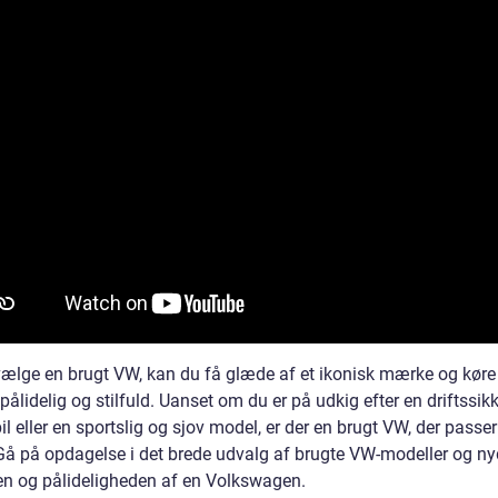
ælge en brugt VW, kan du få glæde af et ikonisk mærke og køre i 
pålidelig og stilfuld. Uanset om du er på udkig efter en driftssik
il eller en sportslig og sjov model, er der en brugt VW, der passer 
Gå på opdagelse i det brede udvalg af brugte VW-modeller og ny
ten og pålideligheden af en Volkswagen.