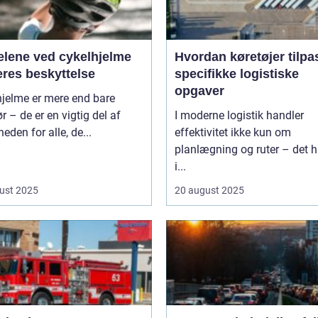
elene ved cykelhjelme
Hvordan køretøjer tilpa
eres beskyttelse
specifikke logistiske
opgaver
hjelme er mere end bare
ør – de er en vigtig del af
I moderne logistik handler
heden for alle, de...
effektivitet ikke kun om
planlægning og ruter – det h
i...
ust 2025
20 august 2025