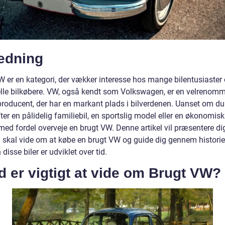
ledning
W er en kategori, der vækker interesse hos mange bilentusiaster
elle bilkøbere. VW, også kendt som Volkswagen, er en velrenomm
lproducent, der har en markant plads i bilverdenen. Uanset om du
ter en pålidelig familiebil, en sportslig model eller en økonomisk
ed fordel overveje en brugt VW. Denne artikel vil præsentere dig 
 skal vide om at købe en brugt VW og guide dig gennem histori
disse biler er udviklet over tid.
 er vigtigt at vide om Brugt VW?