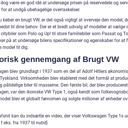
 dog være en god idé at undersøge prisen på reservedele og serv
 for at undgå ubehagelige overraskelser.
 køber en brugt VW, er det også vigtigt at overveje den model, d
edst til dine behov. Der er et bredt udvalg af modeller at vælge 
citybiler som Polo og Up! til store familiebiler som Passat og T
ker på at undersøge bilens specifikationer og egenskaber for at 
e model til dig.
torisk gennemgang af Brugt VW
gen blev grundlagt i 1937 som en del af Adolf Hitlers økonomi
 i Tyskland. Virksomheden blev etableret med det formål at produ
og pålidelige biler til masserne. Den første bil, der blev produceret
gen, var den ikoniske VW Type 1, også kendt som folkevognsbo
odel blev et globalt fænomen og solgte millioner af enheder ov
 afsnit kan du indsætte en video, der viser Volkswagen Type 1s u
 f.eks. fra 1937 til nutid]