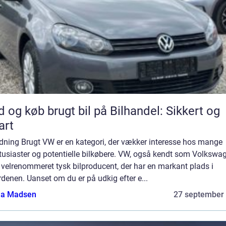
d og køb brugt bil på Bilhandel: Sikkert og
art
edning Brugt VW er en kategori, der vækker interesse hos mange
tusiaster og potentielle bilkøbere. VW, også kendt som Volkswa
 velrenommeret tysk bilproducent, der har en markant plads i
rdenen. Uanset om du er på udkig efter e...
a Madsen
27 september