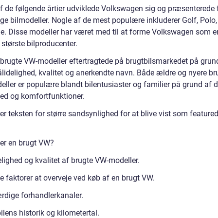
af de følgende årtier udviklede Volkswagen sig og præsenterede f
ige bilmodeller. Nogle af de mest populære inkluderer Golf, Polo
le. Disse modeller har været med til at forme Volkswagen som e
største bilproducenter.
r brugte VW-modeller eftertragtede på brugtbilsmarkedet på grun
ålidelighed, kvalitet og anerkendte navn. Både ældre og nyere br
ller er populære blandt bilentusiaster og familier på grund af 
hed og komfortfunktioner.
er teksten for større sandsynlighed for at blive vist som feature
er en brugt VW?
elighed og kvalitet af brugte VW-modeller.
e faktorer at overveje ved køb af en brugt VW.
rdige forhandlerkanaler.
ilens historik og kilometertal.