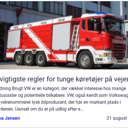
vigtigste regler for tunge køretøjer på vej
edning Brugt VW er en kategori, der vækker interesse hos mange
tusiaster og potentielle bilkøbere. VW, også kendt som Volkswa
 velrenommeret tysk bilproducent, der har en markant plads i
rdenen. Uanset om du er på udkig efter e...
ea Jensen
21 august