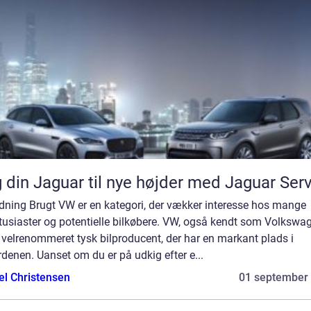
 din Jaguar til nye højder med Jaguar Ser
edning Brugt VW er en kategori, der vækker interesse hos mange
tusiaster og potentielle bilkøbere. VW, også kendt som Volkswa
 velrenommeret tysk bilproducent, der har en markant plads i
rdenen. Uanset om du er på udkig efter e...
el Christensen
01 september