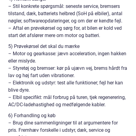
– Stil konkrete spørgsmål: seneste service, bremsers
tilstand, dæk, batteriets helbred (SoH på elbiler), antal
nøgler, softwareopdateringer, og om der er kendte fejl.
– Aftal en prøvekørsel og sørg for, at bilen er kold ved
start det afslører mere om motor og batteri.
5) Prøvekørsel det skal du mærke
– Motor og gearkasse: jævn acceleration, ingen hakken
eller mislyde.
– Styretøj og bremser: kør på ujævn vej, brems hårdt fra
lav og høj fart uden vibrationer.
– Elektronik og udstyr: test alle funktioner; fejl her kan
blive dyre.
– Elbil specifikt: mål forbrug på turen, tjek regenerering,
AC/DC-ladehastighed og medfølgende kabler.
6) Forhandling og køb
– Brug dine sammenligninger til at argumentere for
pris. Fremhæv forskelle i udstyr, dæk, service og