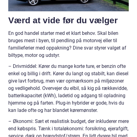
Værd at vide før du vælger
En god handel starter med et klart behov. Skal bilen
bruges mest i byen, til pendling på motorvej eller til
familieferier med oppakning? Dine svar styrer valget af
biltype, motor og udstyr.
– Drivmiddel: Kører du mange korte ture, er benzin ofte
enkel og billig i drift. Kører du langt og stabilt, kan diesel
give lavt forbrug, men vær opmærksom på miljøzoner
og vedligehold. Overvejer du elbil, så kig på rækkevidde,
batterikapacitet (kWh), ladetid og adgang til opladning
hjemme og på farten. Plug-in hybrider er gode, hvis du
kan lade ofte og har blandet køremønster.
– Økonomi: Sæt et realistisk budget, der inkluderer mere
end købspris. Tænk i totaløkonomi: forsikring, ejerafgift,
service, dæk og brændstof/strøm. En lidt dyrere bil med