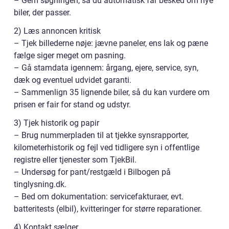
– Gem søgningen, så du automatisk får besked om nye
biler, der passer.
2) Læs annoncen kritisk
– Tjek billederne nøje: jævne paneler, ens lak og pæne
fælge siger meget om pasning.
– Gå stamdata igennem: årgang, ejere, service, syn,
dæk og eventuel udvidet garanti.
– Sammenlign 35 lignende biler, så du kan vurdere om
prisen er fair for stand og udstyr.
3) Tjek historik og papir
– Brug nummerpladen til at tjekke synsrapporter,
kilometerhistorik og fejl ved tidligere syn i offentlige
registre eller tjenester som TjekBil.
– Undersøg for pant/restgæld i Bilbogen på
tinglysning.dk.
– Bed om dokumentation: servicefakturaer, evt.
batteritests (elbil), kvitteringer for større reparationer.
4) Kontakt sælger