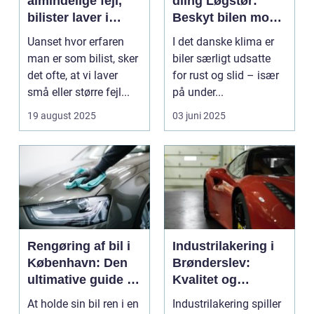
almindelige fejl,
dling Løgstør:
bilister laver i
Beskyt bilen mod
trafikken
rust og slid
Uanset hvor erfaren
I det danske klima er
man er som bilist, sker
biler særligt udsatte
det ofte, at vi laver
for rust og slid – især
små eller større fejl...
på under...
19 august 2025
03 juni 2025
Rengøring af bil i
Industrilakering i
København: Den
Brønderslev:
ultimative guide til
Kvalitet og
en skinnende ren
ekspertise
At holde sin bil ren i en
Industrilakering spiller
bil