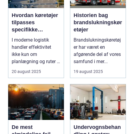
Hvordan køretøjer
Historien bag
tilpasses
brandslukningskør
specifikke
etøjer
logistiske opgaver
I moderne logistik
Brandslukningskøretøj
handler effektivitet
er har været en
ikke kun om
afgørende del af vores
planlægning og ruter –
samfund i mer...
det handler i...
20 august 2025
19 august 2025
De mest
Undervognsbehan