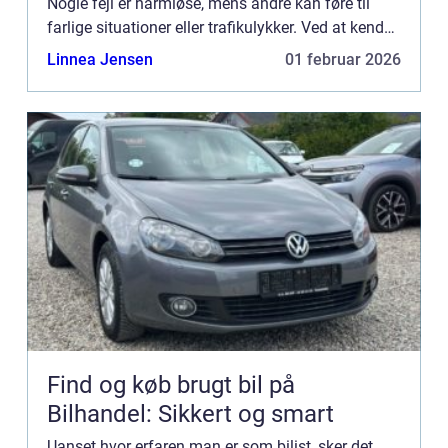
Nogle fejl er harmløse, mens andre kan føre til
farlige situationer eller trafikulykker. Ved at kende
de mest almindelige ...
Linnea Jensen
01 februar 2026
Find og køb brugt bil på
Bilhandel: Sikkert og smart
Uanset hvor erfaren man er som bilist, sker det