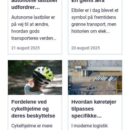
autonome lastbiler
En glemt æra
udfordrer
Elbiler er i dag blevet et
traditionel logistik
Autonome lastbiler er
symbol på fremtidens
på vej til at ændre,
grønne transport, men
hvordan gods
historien om elek...
transporteres verden
over. Udsty...
21 august 2025
20 august 2025
Fordelene ved
Hvordan køretøjer
cykelhjelme og
tilpasses
deres beskyttelse
specifikke
logistiske opgaver
Cykelhjelme er mere
I moderne logistik