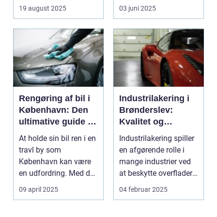
19 august 2025
03 juni 2025
Rengøring af bil i
Industrilakering i
København: Den
Brønderslev:
ultimative guide til
Kvalitet og
en skinnende ren
ekspertise
At holde sin bil ren i en
Industrilakering spiller
bil
travl by som
en afgørende rolle i
København kan være
mange industrier ved
en udfordring. Med de
at beskytte overflader
mange g...
mod...
09 april 2025
04 februar 2025