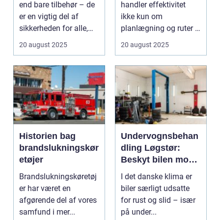
end bare tilbehør – de
handler effektivitet
er en vigtig del af
ikke kun om
sikkerheden for alle,
planlægning og ruter –
de...
det handler i...
20 august 2025
20 august 2025
Historien bag
Undervognsbehan
brandslukningskør
dling Løgstør:
etøjer
Beskyt bilen mod
rust og slid
Brandslukningskøretøj
I det danske klima er
er har været en
biler særligt udsatte
afgørende del af vores
for rust og slid – især
samfund i mer...
på under...