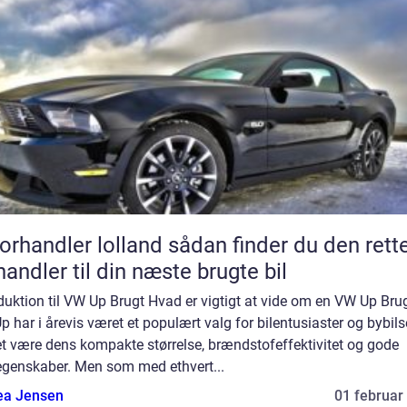
andler lolland sådan finder du den rette
handler til din næste brugte bil
duktion til VW Up Brugt Hvad er vigtigt at vide om en VW Up Bru
 har i årevis været et populært valg for bilentusiaster og bybils
t være dens kompakte størrelse, brændstofeffektivitet og gode
egenskaber. Men som med ethvert...
ea Jensen
01 februar