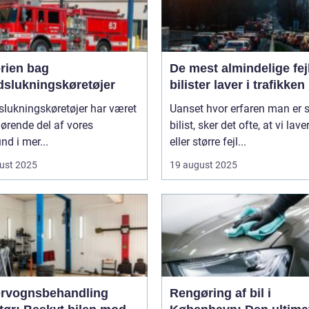
orien bag
De mest almindelige fejl
dslukningskøretøjer
bilister laver i trafikken
lukningskøretøjer har været
Uanset hvor erfaren man er
ørende del af vores
bilist, sker det ofte, at vi lav
d i mer...
eller større fejl...
ust 2025
19 august 2025
rvognsbehandling
Rengøring af bil i