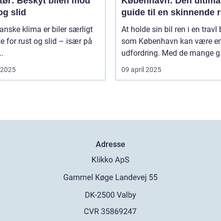
tør: Beskyt bilen mod
København: Den ultima
og slid
guide til en skinnende 
bil
danske klima er biler særligt
At holde sin bil ren i en travl
e for rust og slid – især på
som København kan være e
..
udfordring. Med de mange g.
i 2025
09 april 2025
Adresse