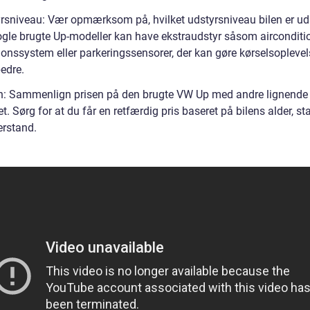
yrsniveau: Vær opmærksom på, hvilket udstyrsniveau bilen er ud
gle brugte Up-modeller kan have ekstraudstyr såsom airconditi
ionssystem eller parkeringssensorer, der kan gøre kørselsopleve
edre.
en: Sammenlign prisen på den brugte VW Up med andre lignende 
. Sørg for at du får en retfærdig pris baseret på bilens alder, s
erstand.