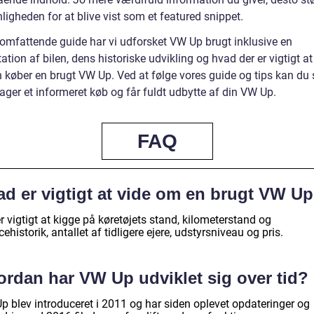
igheden for at blive vist som et featured snippet.
 omfattende guide har vi udforsket VW Up brugt inklusive en
tion af bilen, dens historiske udvikling og hvad der er vigtigt at
 køber en brugt VW Up. Ved at følge vores guide og tips kan du s
ager et informeret køb og får fuldt udbytte af din VW Up.
FAQ
ad er vigtigt at vide om en brugt VW U
r vigtigt at kigge på køretøjets stand, kilometerstand og
cehistorik, antallet af tidligere ejere, udstyrsniveau og pris.
ordan har VW Up udviklet sig over tid?
p blev introduceret i 2011 og har siden oplevet opdateringer og