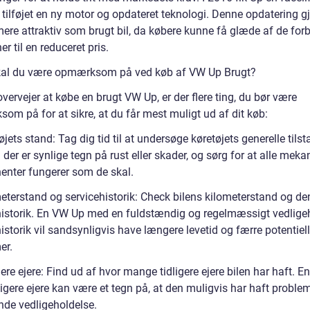
 tilføjet en ny motor og opdateret teknologi. Denne opdatering g
ere attraktiv som brugt bil, da købere kunne få glæde af de for
er til en reduceret pris.
al du være opmærksom på ved køb af VW Up Brugt?
vervejer at købe en brugt VW Up, er der flere ting, du bør være
om på for at sikre, at du får mest muligt ud af dit køb:
øjets stand: Tag dig tid til at undersøge køretøjets generelle tilst
der er synlige tegn på rust eller skader, og sørg for at alle meka
nter fungerer som de skal.
meterstand og servicehistorik: Check bilens kilometerstand og de
historik. En VW Up med en fuldstændig og regelmæssigt vedlige
istorik vil sandsynligvis have længere levetid og færre potentiel
er.
gere ejere: Find ud af hvor mange tidligere ejere bilen har haft. E
dligere ejere kan være et tegn på, at den muligvis har haft problem
de vedligeholdelse.