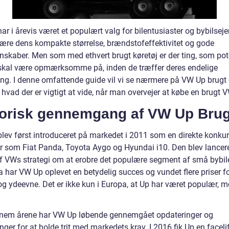
r i årevis været et populært valg for bilentusiaster og bybilseje
være dens kompakte størrelse, brændstofeffektivitet og gode
nskaber. Men som med ethvert brugt køretøj er der ting, som pote
skal være opmærksomme på, inden de træffer deres endelige
ing. I denne omfattende guide vil vi se nærmere på VW Up brugt
hvad der er vigtigt at vide, når man overvejer at købe en brugt 
torisk gennemgang af VW Up Brug
lev først introduceret på markedet i 2011 som en direkte konkurr
r som Fiat Panda, Toyota Aygo og Hyundai i10. Den blev lancer
af VWs strategi om at erobre det populære segment af små bybile
 har VW Up oplevet en betydelig succes og vundet flere priser fo
og ydeevne. Det er ikke kun i Europa, at Up har været populær, 
nem årene har VW Up løbende gennemgået opdateringer og
nger for at holde trit med markedets krav. I 2016 fik Up en facelif