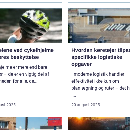
elene ved cykelhjelme
Hvordan køretøjer tilpa
eres beskyttelse
specifikke logistiske
opgaver
hjelme er mere end bare
ør – de er en vigtig del af
I moderne logistik handler
heden for alle, de...
effektivitet ikke kun om
planlægning og ruter – det h
i...
ust 2025
20 august 2025