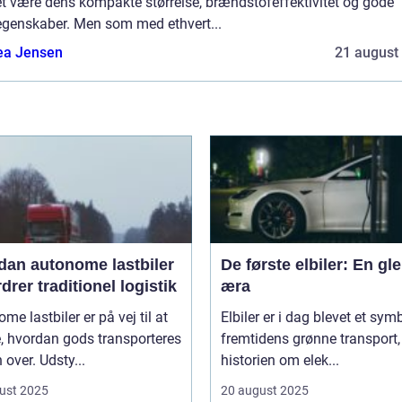
t være dens kompakte størrelse, brændstofeffektivitet og gode
egenskaber. Men som med ethvert...
ea Jensen
21 august
dan autonome lastbiler
De første elbiler: En gl
drer traditionel logistik
æra
me lastbiler er på vej til at
Elbiler er i dag blevet et sym
, hvordan gods transporteres
fremtidens grønne transport
 over. Udsty...
historien om elek...
ust 2025
20 august 2025