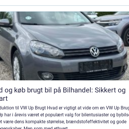
d og køb brugt bil på Bilhandel: Sikkert og
art
duktion til VW Up Brugt Hvad er vigtigt at vide om en VW Up Bru
 har i årevis været et populært valg for bilentusiaster og bybils
t være dens kompakte størrelse, brændstofeffektivitet og gode
egenskaber. Men som med ethvert...