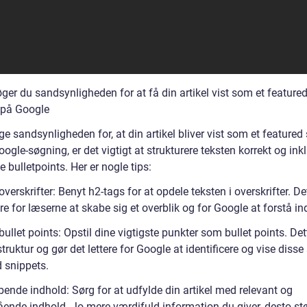
ger du sandsynligheden for at få din artikel vist som et feature
 på Google
ge sandsynligheden for, at din artikel bliver vist som et featured
ogle-søgning, er det vigtigt at strukturere teksten korrekt og ink
e bulletpoints. Her er nogle tips:
overskrifter: Benyt h2-tags for at opdele teksten i overskrifter. De
ere for læserne at skabe sig et overblik og for Google at forstå in
bullet points: Opstil dine vigtigste punkter som bullet points. Det
struktur og gør det lettere for Google at identificere og vise diss
d snippets.
ende indhold: Sørg for at udfylde din artikel med relevant og
ende indhold. Jo mere værdifuld information du giver, desto stø