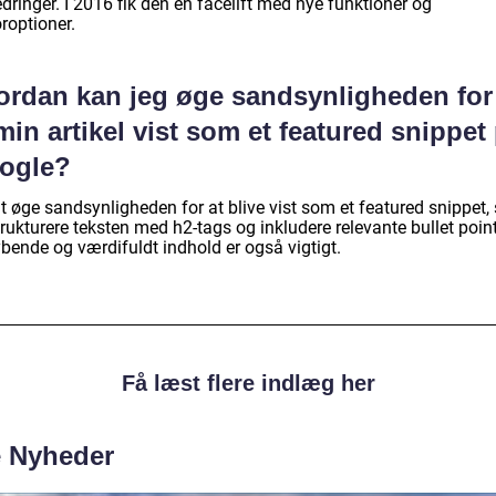
dringer. I 2016 fik den en facelift med nye funktioner og
roptioner.
ordan kan jeg øge sandsynligheden for
min artikel vist som et featured snippet
ogle?
t øge sandsynligheden for at blive vist som et featured snippet, 
rukturere teksten med h2-tags og inkludere relevante bullet poin
bende og værdifuldt indhold er også vigtigt.
Få læst flere indlæg her
e Nyheder