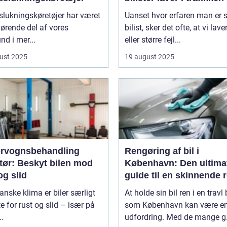
lukningskøretøjer har været
Uanset hvor erfaren man er
ørende del af vores
bilist, sker det ofte, at vi lav
d i mer...
eller større fejl...
ust 2025
19 august 2025
rvognsbehandling
Rengøring af bil i
tør: Beskyt bilen mod
København: Den ultima
og slid
guide til en skinnende 
bil
danske klima er biler særligt
At holde sin bil ren i en travl
e for rust og slid – især på
som København kan være e
..
udfordring. Med de mange g.