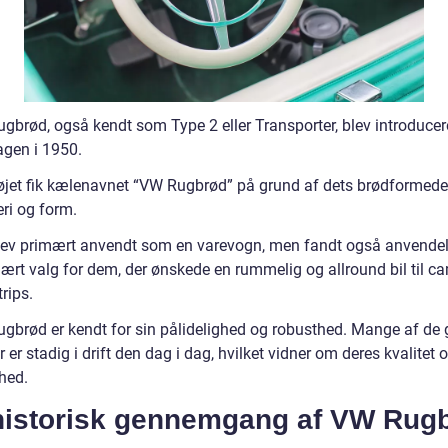
gbrød, også kendt som Type 2 eller Transporter, blev introducer
gen i 1950.
øjet fik kælenavnet “VW Rugbrød” på grund af dets brødformede
ri og form.
lev primært anvendt som en varevogn, men fandt også anvende
lært valg for dem, der ønskede en rummelig og allround bil til c
rips.
gbrød er kendt for sin pålidelighed og robusthed. Mange af de
 er stadig i drift den dag i dag, hvilket vidner om deres kvalitet 
hed.
historisk gennemgang af VW Rug