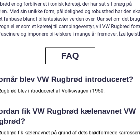
ød er og forbliver et ikonisk køretøj, der har sat sit præg på
orien. Med sin unikke form, pålidelighed og robusthed har den sk
et fanbase blandt bilentusiaster verden over. Uanset om det br
vogn eller som et køretøj til campingeventyr, vil VW Rugbrød for
ascinere og imponere bil-elskere i mange år fremover. [zeitgeist]
FAQ
ornår blev VW Rugbrød introduceret?
ugbrød blev introduceret af Volkswagen i 1950.
ordan fik VW Rugbrød kælenavnet VW
gbrød?
ugbrød fik kælenavnet på grund af dets brødformede karrosseri
.