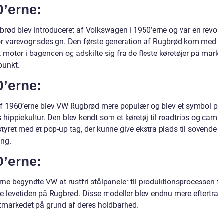
0’erne:
rød blev introduceret af Volkswagen i 1950’erne og var en revo
or varevognsdesign. Den første generation af Rugbrød kom med
t motor i bagenden og adskilte sig fra de fleste køretøjer på mar
punkt.
0’erne:
 af 1960’erne blev VW Rugbrød mere populær og blev et symbol 
 hippiekultur. Den blev kendt som et køretøj til roadtrips og cam
tyret med et pop-up tag, der kunne give ekstra plads til sovende
ng.
0’erne:
rne begyndte VW at rustfri stålpaneler til produktionsprocessen 
e levetiden på Rugbrød. Disse modeller blev endnu mere eftertr
tmarkedet på grund af deres holdbarhed.