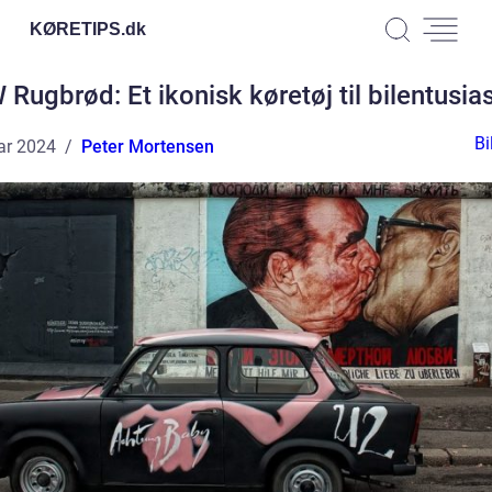
KØRETIPS.
dk
Rugbrød: Et ikonisk køretøj til bilentusia
Bi
ar 2024
Peter Mortensen