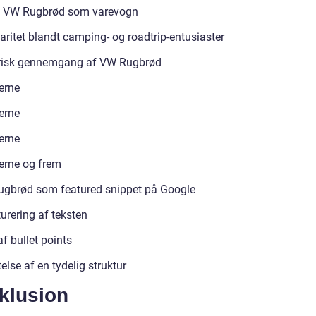
e VW Rugbrød som varevogn
aritet blandt camping- og roadtrip-entusiaster
risk gennemgang af VW Rugbrød
erne
erne
erne
erne og frem
gbrød som featured snippet på Google
urering af teksten
f bullet points
else af en tydelig struktur
klusion