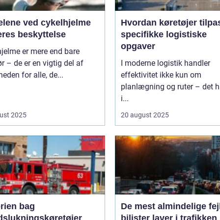
elene ved cykelhjelme
Hvordan køretøjer tilpa
eres beskyttelse
specifikke logistiske
opgaver
hjelme er mere end bare
ør – de er en vigtig del af
I moderne logistik handler
heden for alle, de...
effektivitet ikke kun om
planlægning og ruter – det h
i...
ust 2025
20 august 2025
orien bag
De mest almindelige fejl
dslukningskøretøjer
bilister laver i trafikken