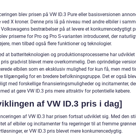
.
eringen blev prisen på VW ID.3 Pure eller basisversionen annonce
e ved X kroner. Denne pris lå på niveau med andre elbiler i samm
e Volkswagens bestræbelser på at levere et konkurrencedygtigt p
lev priserne for Pro og Pro S-varianten introduceret, der naturlig
jere, men tilbød også flere funktioner og teknologier.
ed at batteriteknologien og produktionsprocesserne har udviklet s
 pris gradvist blevet mere overkommelig. Den oprindelige versio
cerede elbilen som en eksklusiv mulighed for kun få, men med ti
e tilgængelig for en bredere befolkningsgruppe. Det er også ble
ligt med forskellige finansieringsmuligheder og incitamenter, de
med at gøre VW ID.3 pris mere attraktiv for potentielle købere.
iklingen af VW ID.3 pris i dag]
nceringen af VW ID.3 har prisen fortsat udviklet sig. Med den st
tet af elbiler og incitamenter fra regeringer til at fremme grønne
tløsninger, er VW ID.3 pris blevet mere konkurrencedygtig.