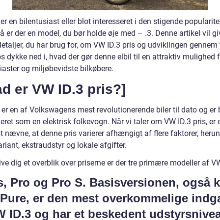
er en bilentusiast eller blot interesseret i den stigende popularite
 så er der en model, du bør holde øje med – .3. Denne artikel vil gi
detaljer, du har brug for, om VW ID.3 pris og udviklingen gennem 
s dykke ned i, hvad der gør denne elbil til en attraktiv mulighed 
iaster og miljøbevidste bilkøbere.
d er VW ID.3 pris?]
er en af Volkswagens mest revolutionerende biler til dato og er 
eret som en elektrisk folkevogn. Når vi taler om VW ID.3 pris, er 
at nævne, at denne pris varierer afhængigt af flere faktorer, heru
iant, ekstraudstyr og lokale afgifter.
ive dig et overblik over priserne er der tre primære modeller af V
s, Pro og Pro S. Basisversionen, også 
Pure, er den mest overkommelige indg
VW ID.3 og har et beskedent udstyrsnive