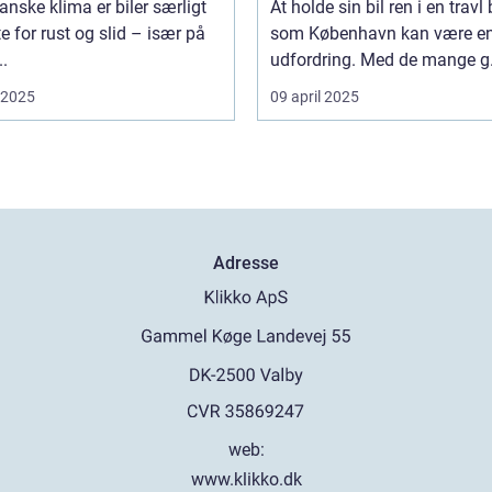
danske klima er biler særligt
At holde sin bil ren i en travl
e for rust og slid – især på
som København kan være e
..
udfordring. Med de mange g.
i 2025
09 april 2025
Adresse
web:
www.klikko.dk