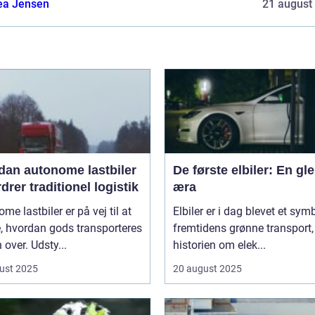
ea Jensen
21 august
dan autonome lastbiler
De første elbiler: En gl
drer traditionel logistik
æra
me lastbiler er på vej til at
Elbiler er i dag blevet et sym
, hvordan gods transporteres
fremtidens grønne transport
 over. Udsty...
historien om elek...
ust 2025
20 august 2025