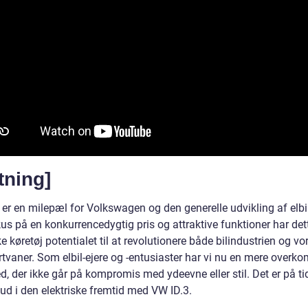
tning]
 er en milepæl for Volkswagen og den generelle udvikling af elbi
us på en konkurrencedygtig pris og attraktive funktioner har det
ke køretøj potentialet til at revolutionere både bilindustrien og vo
rtvaner. Som elbil-ejere og -entusiaster har vi nu en mere overk
, der ikke går på kompromis med ydeevne eller stil. Det er på ti
ud i den elektriske fremtid med VW ID.3.