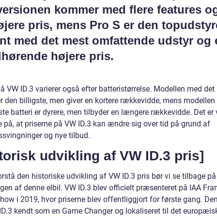
versionen kommer med flere features o
øjere pris, mens Pro S er den topudsty
ant med det mest omfattende udstyr og 
lhørende højere pris.
å VW ID.3 varierer også efter batteristørrelse. Modellen med det
 er den billigste, men giver en kortere rækkevidde, mens modelle
ste batteri er dyrere, men tilbyder en længere rækkevidde. Det er 
 på, at priserne på VW ID.3 kan ændre sig over tid på grund af
svingninger og nye tilbud.
torisk udvikling af VW ID.3 pris]
orstå den historiske udvikling af VW ID.3 pris bør vi se tilbage på
gen af denne elbil. VW ID.3 blev officielt præsenteret på IAA Fra
how i 2019, hvor priserne blev offentliggjort for første gang. D
ID.3 kendt som en Game Changer og lokaliseret til det europæis