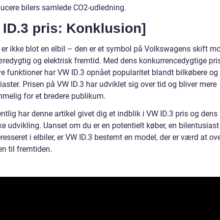
educere bilers samlede CO2-udledning.
ID.3 pris: Konklusion]
 er ikke blot en elbil – den er et symbol på Volkswagens skift m
redygtig og elektrisk fremtid. Med dens konkurrencedygtige pri
ve funktioner har VW ID.3 opnået popularitet blandt bilkøbere og
iaster. Prisen på VW ID.3 har udviklet sig over tid og bliver mere
melig for et bredere publikum.
tlig har denne artikel givet dig et indblik i VW ID.3 pris og dens
ke udvikling. Uanset om du er en potentielt køber, en bilentusiast 
eresseret i elbiler, er VW ID.3 bestemt en model, der er værd at ov
n til fremtiden.