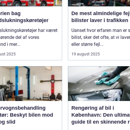
orien bag
De mest almindelige fejl
dslukningskøretøjer
bilister laver i trafikken
lukningskøretøjer har været
Uanset hvor erfaren man er
ørende del af vores
bilist, sker det ofte, at vi lav
d i mer...
eller større fejl...
ust 2025
19 august 2025
rvognsbehandling
Rengøring af bil i
tør: Beskyt bilen mod
København: Den ultima
og slid
guide til en skinnende 
bil