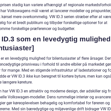
prisen stadig kan variere afhængigt af regionale markedsforhol
, har Volkswagens mål været at lancerer modeller og prispunkter,
sk kørsel mere overkommelig. VW ID.3 serien stræber efter at vær
lig for et bredt publikum og tilbyder forskellige optioner for at
mme forskellige præferencer og budgetter.
 ID.3 som en levedygtig mulighed
ntusiaster]
er en levedygtig mulighed for bilentusiaster af flere årsager. De
ncedygtige prisniveau i forhold til andre elbiler på markedet gø
v for mange. Med en stigende infrastruktur af ladestationer og f
dde er VW ID.3 ikke kun beregnet til kortere byture, men kan ogs
e længere køreture.
har VW ID.3 en attraktiv og moderne design, der adskiller sig fr
onelle Volkswagen-modeller. Dens rummelige interiør og avancer
gier gør køreoplevelsen behagelig og komfortabel for føreren og
rerne. Med sin bæredygtige og miljøvenlige drift bidrager VW I