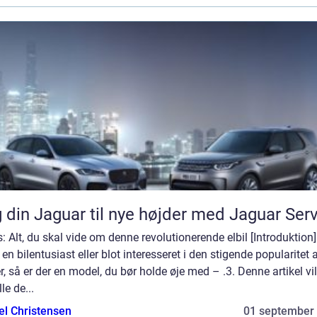
 din Jaguar til nye højder med Jaguar Ser
s: Alt, du skal vide om denne revolutionerende elbil [Introduktion
 en bilentusiast eller blot interesseret i den stigende popularitet 
er, så er der en model, du bør holde øje med – .3. Denne artikel vil
le de...
el Christensen
01 september