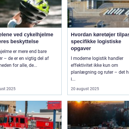
elene ved cykelhjelme
Hvordan køretøjer tilpa
eres beskyttelse
specifikke logistiske
opgaver
hjelme er mere end bare
ør – de er en vigtig del af
I moderne logistik handler
heden for alle, de...
effektivitet ikke kun om
planlægning og ruter – det h
i...
ust 2025
20 august 2025