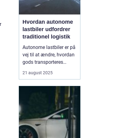
Hvordan autonome
r
lastbiler udfordrer
traditionel logistik
Autonome lastbiler er på
vej til at ændre, hvordan
gods transporteres
verden over. Udstyret
21 august 2025
med avancerede
sensorer, radar og
kunstig intelligens kan
disse køretøjer navigere
lange strækninger uden
menneskelig fø...