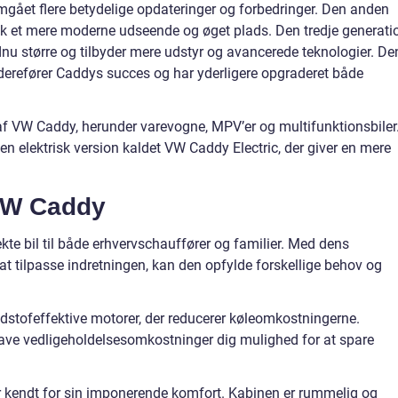
gået flere betydelige opdateringer og forbedringer. Den anden
 fik et mere moderne udseende og øget plads. Den tredje generati
nu større og tilbyder mere udstyr og avancerede teknologier. De
iderefører Caddys succes og har yderligere opgraderet både
r af VW Caddy, herunder varevogne, MPV’er og multifunktionsbiler
n elektrisk version kaldet VW Caddy Electric, der giver en mere
VW Caddy
ekte bil til både erhvervschauffører og familier. Med dens
t tilpasse indretningen, kan den opfylde forskellige behov og
tofeffektive motorer, der reducerer køleomkostningerne.
lave vedligeholdelsesomkostninger dig mulighed for at spare
 kendt for sin imponerende komfort. Kabinen er rummelig og