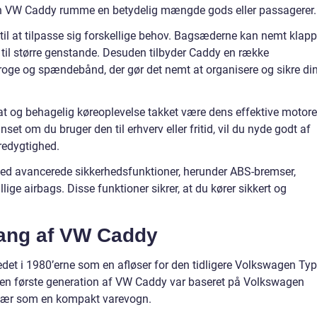
 kan VW Caddy rumme en betydelig mængde gods eller passagerer.
 til at tilpasse sig forskellige behov. Bagsæderne kan nemt klap
ds til større genstande. Desuden tilbyder Caddy en række
kroge og spændebånd, der gør det nemt at organisere og sikre di
t og behagelig køreoplevelse takket være dens effektive motore
t om du bruger den til erhverv eller fritid, vil du nyde godt af
edygtighed.
ed avancerede sikkerhedsfunktioner, herunder ABS-bremser,
llige airbags. Disse funktioner sikrer, at du kører sikkert og
ang af VW Caddy
et i 1980’erne som en afløser for den tidligere Volkswagen Ty
en første generation af VW Caddy var baseret på Volkswagen
ulær som en kompakt varevogn.