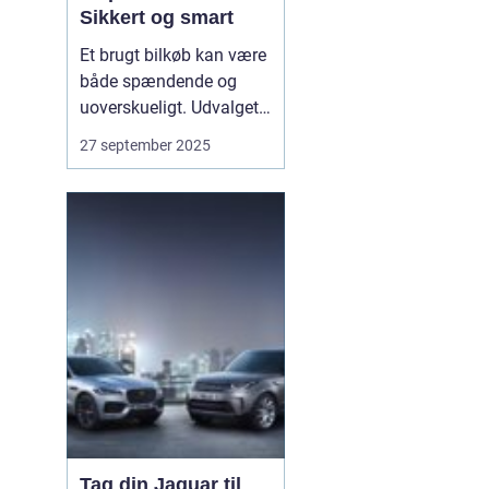
Sikkert og smart
Et brugt bilkøb kan være
både spændende og
uoverskueligt. Udvalget
er stort, modellerne
27 september 2025
mange, og priserne
svinger. Derfor giver en
klar plan ro i maven.
Bilhandel er en dansk
markedsplads, der
samler tusindvis af
brugte bile...
Tag din Jaguar til