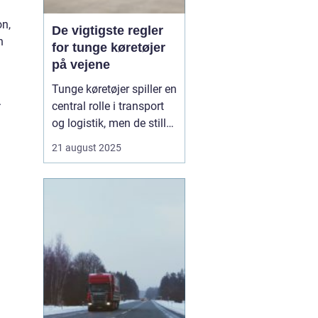
on,
De vigtigste regler
n
for tunge køretøjer
på vejene
Tunge køretøjer spiller en
.
central rolle i transport
og logistik, men de stiller
også særlige krav til
21 august 2025
sikkerhed og ansvar på
vejene. For chauffører,
virksomheder og alle
trafikanter er det vigtigt
at kende regl...