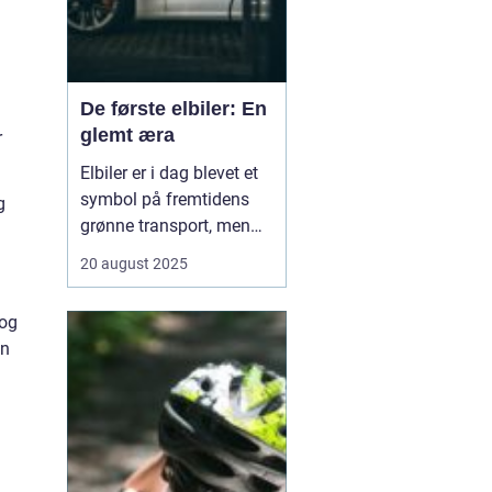
De første elbiler: En
glemt æra
r
Elbiler er i dag blevet et
symbol på fremtidens
g
grønne transport, men
historien om elektriske
20 august 2025
køretøjer går langt
tilbage. Allerede i
 og
slutningen af 1800-tallet
en
og begyndelsen af 1900-
tallet eksperimenterede
opfindere ...