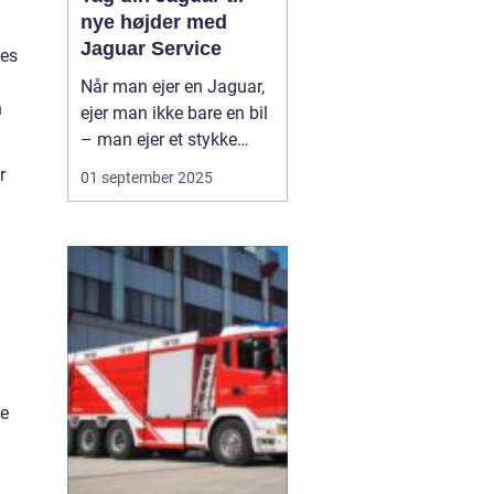
nye højder med
Jaguar Service
pes
Når man ejer en Jaguar,
n
ejer man ikke bare en bil
– man ejer et stykke
britisk bilhistorie, hvor
r
01 september 2025
elegance, ydeevne og
raffinement går hånd i
hånd. For at bevare
bilens unikke karakter og
sikre mange års køre...
pe