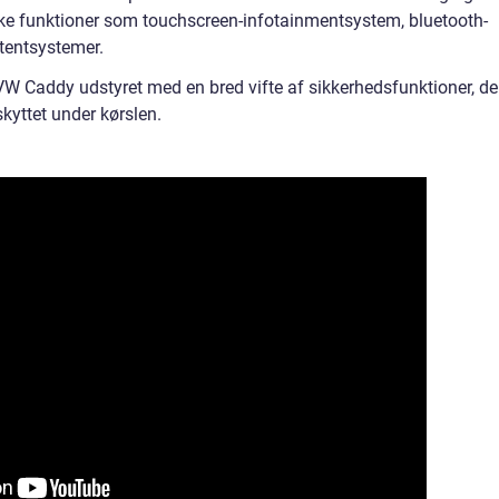
ke funktioner som touchscreen-infotainmentsystem, bluetooth-
tentsystemer.
VW Caddy udstyret med en bred vifte af sikkerhedsfunktioner, de
skyttet under kørslen.