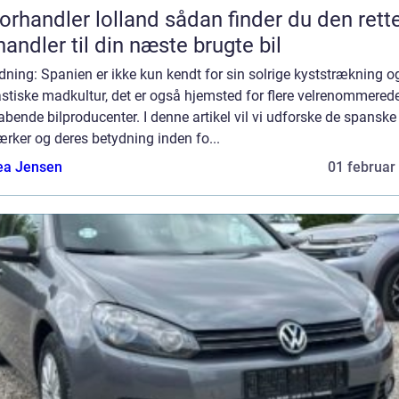
andler lolland sådan finder du den rette
handler til din næste brugte bil
dning: Spanien er ikke kun kendt for sin solrige kyststrækning o
stiske madkultur, det er også hjemsted for flere velrenommered
bende bilproducenter. I denne artikel vil vi udforske de spanske
rker og deres betydning inden fo...
ea Jensen
01 februar