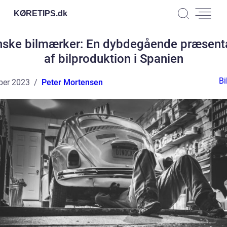
KØRETIPS.
dk
ske bilmærker: En dybdegående præsent
af bilproduktion i Spanien
Bi
ber 2023
Peter Mortensen