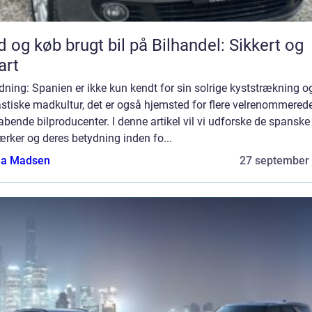
d og køb brugt bil på Bilhandel: Sikkert og
art
dning: Spanien er ikke kun kendt for sin solrige kyststrækning o
stiske madkultur, det er også hjemsted for flere velrenommered
bende bilproducenter. I denne artikel vil vi udforske de spanske
rker og deres betydning inden fo...
a Madsen
27 september