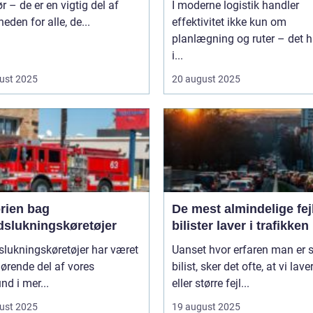
ør – de er en vigtig del af
I moderne logistik handler
heden for alle, de...
effektivitet ikke kun om
planlægning og ruter – det h
i...
ust 2025
20 august 2025
orien bag
De mest almindelige fejl
dslukningskøretøjer
bilister laver i trafikken
lukningskøretøjer har været
Uanset hvor erfaren man er
ørende del af vores
bilist, sker det ofte, at vi lav
d i mer...
eller større fejl...
ust 2025
19 august 2025