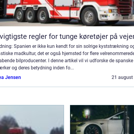
vigtigste regler for tunge køretøjer på vej
dning: Spanien er ikke kun kendt for sin solrige kyststrækning o
stiske madkultur, det er også hjemsted for flere velrenommered
bende bilproducenter. I denne artikel vil vi udforske de spanske
rker og deres betydning inden fo...
ea Jensen
21 august