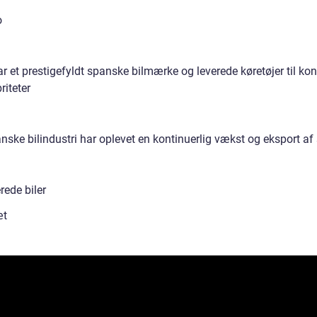
o
r et prestigefyldt spanske bilmærke og leverede køretøjer til ko
riteter
nske bilindustri har oplevet en kontinuerlig vækst og eksport a
rede biler
æt