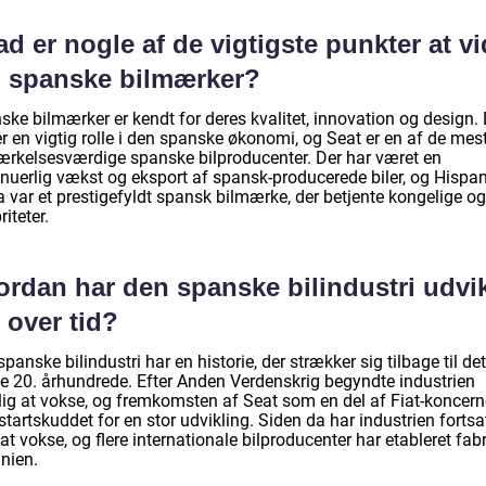
d er nogle af de vigtigste punkter at v
 spanske bilmærker?
ske bilmærker er kendt for deres kvalitet, innovation og design.
er en vigtig rolle i den spanske økonomi, og Seat er en af de mes
rkelsesværdige spanske bilproducenter. Der har været en
inuerlig vækst og eksport af spansk-producerede biler, og Hispa
 var et prestigefyldt spansk bilmærke, der betjente kongelige og
riteter.
ordan har den spanske bilindustri udvik
 over tid?
panske bilindustri har en historie, der strækker sig tilbage til det
ige 20. århundrede. Efter Anden Verdenskrig begyndte industrien
elig at vokse, og fremkomsten af Seat som en del af Fiat-koncer
startskuddet for en stor udvikling. Siden da har industrien fortsa
t vokse, og flere internationale bilproducenter har etableret fabr
nien.