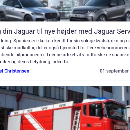
 din Jaguar til nye højder med Jaguar Ser
dning: Spanien er ikke kun kendt for sin solrige kyststrækning o
stiske madkultur, det er også hjemsted for flere velrenommered
bende bilproducenter. I denne artikel vil vi udforske de spanske
rker og deres betydning inden fo...
el Christensen
01 september