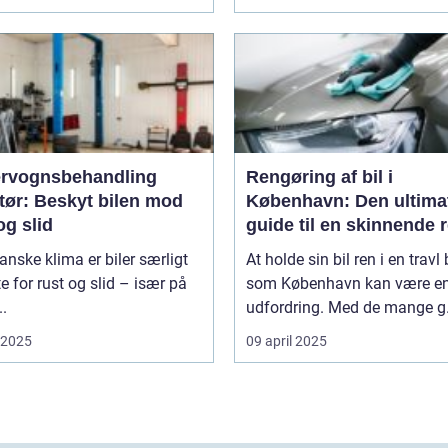
rvognsbehandling
Rengøring af bil i
tør: Beskyt bilen mod
København: Den ultima
og slid
guide til en skinnende 
bil
danske klima er biler særligt
At holde sin bil ren i en travl
e for rust og slid – især på
som København kan være e
..
udfordring. Med de mange g.
i 2025
09 april 2025