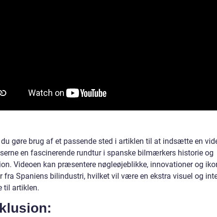
du gøre brug af et passende sted i artiklen til at indsætte en vid
æserne en fascinerende rundtur i spanske bilmærkers historie og
ion. Videoen kan præsentere nøgleøjeblikke, innovationer og iko
 fra Spaniens bilindustri, hvilket vil være en ekstra visuel og int
e til artiklen.
klusion: