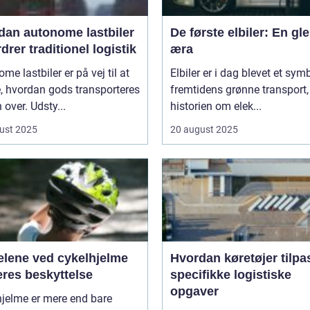
dan autonome lastbiler
De første elbiler: En gl
drer traditionel logistik
æra
me lastbiler er på vej til at
Elbiler er i dag blevet et sym
, hvordan gods transporteres
fremtidens grønne transport
 over. Udsty...
historien om elek...
ust 2025
20 august 2025
elene ved cykelhjelme
Hvordan køretøjer tilpa
eres beskyttelse
specifikke logistiske
opgaver
hjelme er mere end bare