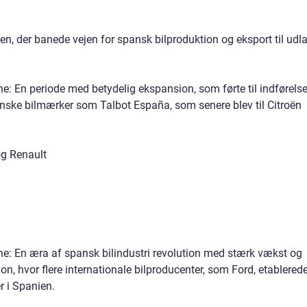
en, der banede vejen for spansk bilproduktion og eksport til udl
ne: En periode med betydelig ekspansion, som førte til indførels
nske bilmærker som Talbot España, som senere blev til Citroën
og Renault
ne: En æra af spansk bilindustri revolution med stærk vækst og
on, hvor flere internationale bilproducenter, som Ford, etablered
r i Spanien.