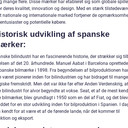
g mange flere. Disse mærker har etableret sig som globale spille
r deres kvalitet, innovation og design. Med en stærk tilstedevær
t nationale og internationale marked fortjener de opmærksomhe
entusiaster og potentielle købere.
istorisk udvikling af spanske
mærker:
ske bilindustri har en fascinerende historie, der strækker sig til
lsen af det 20. århundrede. Manuel Aabat i Barcelona oprettede
spanske bilmærke i 1898. Fra begyndelsen af bilproduktionen ha
 været pionerer inden for bilindustrien og har bidraget til mange
iske fremskridt. Men det var ikke før efter Anden Verdenskrig, a
bilindustri for alvor begyndte at vokse. Seat, et af de mest ken
bilmærker, blev grundlagt i 1950 som en del af Fiat, og det blev
ddet for en stor udvikling inden for bilproduktion i Spanien. I da
kendt for at være et af de førende lande, når det kommer til
ktion og eksport.