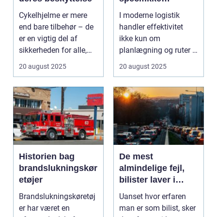
logistiske opgaver
Cykelhjelme er mere
I moderne logistik
end bare tilbehør – de
handler effektivitet
er en vigtig del af
ikke kun om
sikkerheden for alle,
planlægning og ruter –
de...
det handler i...
20 august 2025
20 august 2025
Historien bag
De mest
brandslukningskør
almindelige fejl,
etøjer
bilister laver i
trafikken
Brandslukningskøretøj
Uanset hvor erfaren
er har været en
man er som bilist, sker