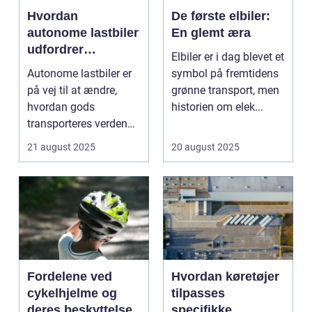
Hvordan
De første elbiler:
autonome lastbiler
En glemt æra
udfordrer
Elbiler er i dag blevet et
traditionel logistik
Autonome lastbiler er
symbol på fremtidens
på vej til at ændre,
grønne transport, men
hvordan gods
historien om elek...
transporteres verden
over. Udsty...
21 august 2025
20 august 2025
Fordelene ved
Hvordan køretøjer
cykelhjelme og
tilpasses
deres beskyttelse
specifikke