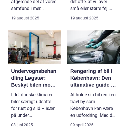
afgørende del af vores
det ofte, at vi laver
samfund i mer...
små eller større fejl...
19 august 2025
19 august 2025
Undervognsbehan
Rengøring af bil i
dling Løgstør:
København: Den
Beskyt bilen mod
ultimative guide til
rust og slid
en skinnende ren
I det danske klima er
At holde sin bil ren i en
bil
biler særligt udsatte
travl by som
for rust og slid – især
København kan være
på under...
en udfordring. Med de
mange g...
03 juni 2025
09 april 2025