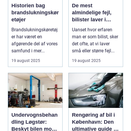
Historien bag
De mest
brandslukningskør
almindelige fejl,
etøjer
bilister laver i
trafikken
Brandslukningskøretøj
Uanset hvor erfaren
er har været en
man er som bilist, sker
afgørende del af vores
det ofte, at vi laver
samfund i mer...
små eller større fejl...
19 august 2025
19 august 2025
Undervognsbehan
Rengøring af bil i
dling Løgstør:
København: Den
Beskyt bilen mod
ultimative guide til