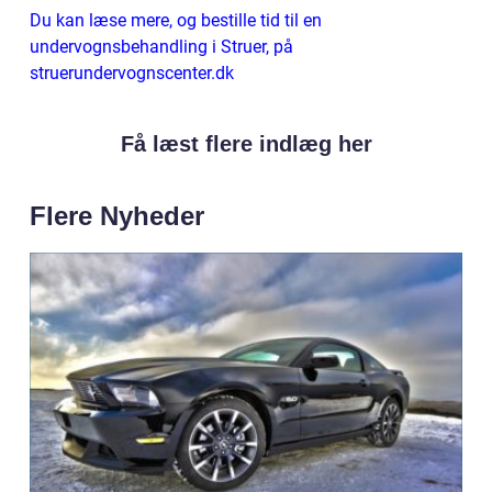
Du kan læse mere, og bestille tid til en
undervognsbehandling i Struer, på
struerundervognscenter.dk
Få læst flere indlæg her
Flere Nyheder