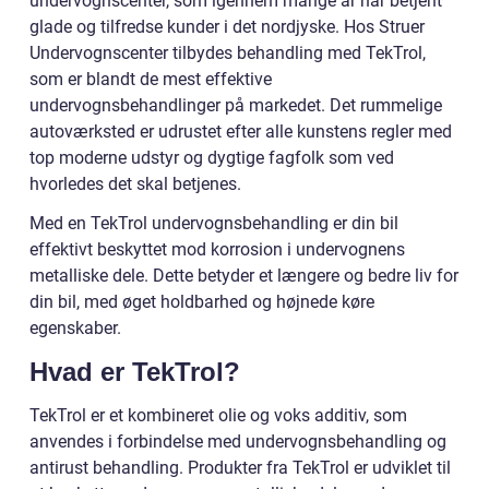
undervognscenter, som igennem mange år har betjent
glade og tilfredse kunder i det nordjyske. Hos Struer
Undervognscenter tilbydes behandling med TekTrol,
som er blandt de mest effektive
undervognsbehandlinger på markedet. Det rummelige
autoværksted er udrustet efter alle kunstens regler med
top moderne udstyr og dygtige fagfolk som ved
hvorledes det skal betjenes.
Med en TekTrol undervognsbehandling er din bil
effektivt beskyttet mod korrosion i undervognens
metalliske dele. Dette betyder et længere og bedre liv for
din bil, med øget holdbarhed og højnede køre
egenskaber.
Hvad er TekTrol?
TekTrol er et kombineret olie og voks additiv, som
anvendes i forbindelse med undervognsbehandling og
antirust behandling. Produkter fra TekTrol er udviklet til