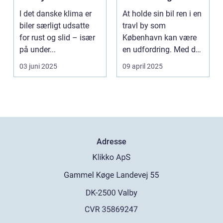
rust og slid
en skinnende ren
I det danske klima er
At holde sin bil ren i en
bil
biler særligt udsatte
travl by som
for rust og slid – især
København kan være
på under...
en udfordring. Med de
mange g...
03 juni 2025
09 april 2025
Adresse