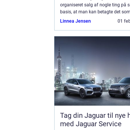
organiseret salg af nogle ting på 
basis, at man kan betagte det so
betragtelig del af ens indkomst, 
Linnea Jensen
01 fe
begynde...
Tag din Jaguar til nye 
med Jaguar Service