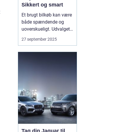
Sikkert og smart
t
Et brugt bilkøb kan være
både spændende og
uoverskueligt. Udvalget
er stort, modellerne
27 september 2025
mange, og priserne
svinger. Derfor giver en
klar plan ro i maven.
Bilhandel er en dansk
markedsplads, der
samler tusindvis af
brugte bile...
Tag din Jaguar til