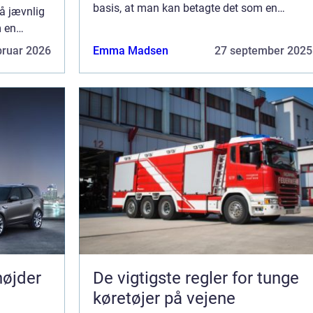
basis, at man kan betagte det som en
så jævnlig
betragtelig del af ens indkomst, men det kan
m en
begynde...
men det kan
bruar 2026
Emma Madsen
27 september 2025
højder
De vigtigste regler for tunge
køretøjer på vejene