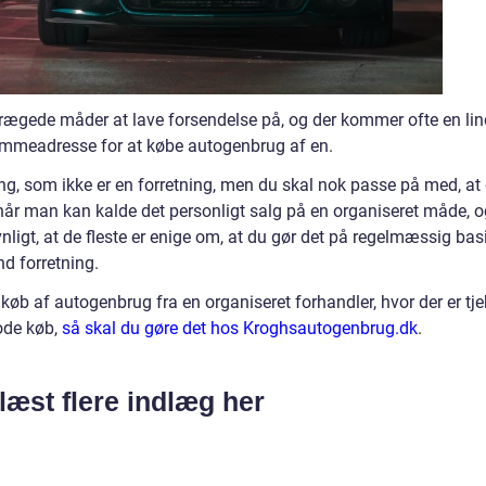
rægede måder at lave forsendelse på, og der kommer ofte en lin
hjemmeadresse for at købe autogenbrug af en.
g, som ikke er en forretning, men du skal nok passe på med, at
ornår man kan kalde det personligt salg på en organiseret måde, 
nligt, at de fleste er enige om, at du gør det på regelmæssig basi
d forretning.
 køb af autogenbrug fra en organiseret forhandler, hvor der er tje
ode køb,
så skal du gøre det hos Kroghsautogenbrug.dk
.
læst flere indlæg her