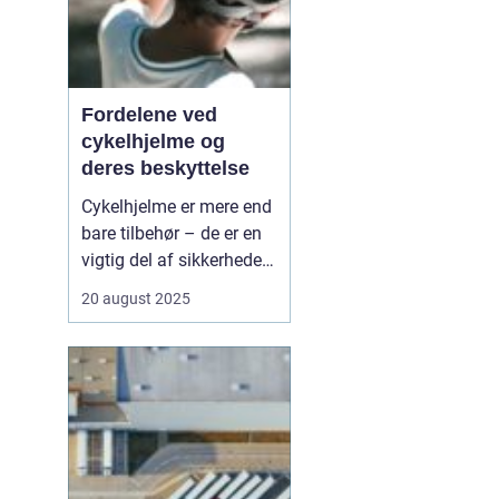
Fordelene ved
cykelhjelme og
deres beskyttelse
Cykelhjelme er mere end
bare tilbehør – de er en
vigtig del af sikkerheden
for alle, der cykler. Hvert
20 august 2025
år sker der tusindvis af
cykelulykker, og mange
af dem kunne have fået
mindre alvorlige
konsekvenser med
korrekt beskyttel...