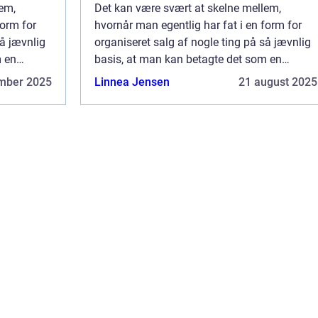
lem,
Det kan være svært at skelne mellem,
form for
hvornår man egentlig har fat i en form for
så jævnlig
organiseret salg af nogle ting på så jævnlig
m en
basis, at man kan betagte det som en
men det kan
betragtelig del af ens indkomst, men det kan
mber 2025
Linnea Jensen
21 august 2025
begynde...