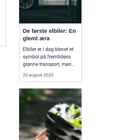
De første elbiler: En
glemt æra
Elbiler er i dag blevet et
symbol på fremtidens
grønne transport, men
historien om elektriske
20 august 2025
køretøjer går langt
tilbage. Allerede i
slutningen af 1800-tallet
og begyndelsen af 1900-
tallet eksperimenterede
opfindere ...