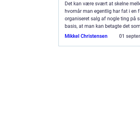
Det kan være svært at skelne mel
hvornår man egentlig har fat i en 
organiseret salg af nogle ting på 
basis, at man kan betagte det so
betragtelig del af ens indkomst, 
Mikkel Christensen
01 septe
begynde...