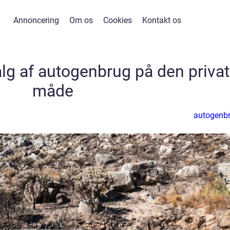
Annoncering
Om os
Cookies
Kontakt os
alg af autogenbrug på den priva
måde
autogenb