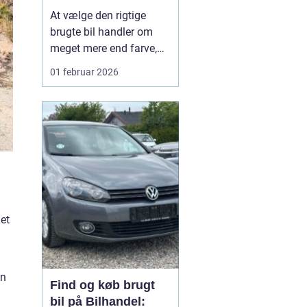
din næste brugte bil
At vælge den rigtige
brugte bil handler om
meget mere end farve,
mærke og pris. For
01 februar 2026
mange bilejere på
Lolland er valget af
bilforhandler mindst lige
så vigtigt som selve
bilen. En god forhandler
kan gøre forskellen
mellem et trygt bilkøb og
en dyr fe...
et
en
Find og køb brugt
bil på Bilhandel: