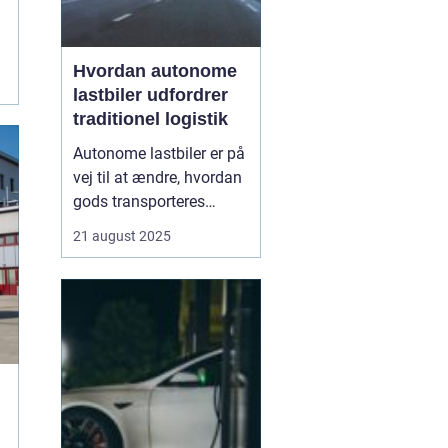
Hvordan autonome
lastbiler udfordrer
traditionel logistik
Autonome lastbiler er på
vej til at ændre, hvordan
gods transporteres
verden over. Udstyret
21 august 2025
med avancerede
sensorer, radar og
kunstig intelligens kan
disse køretøjer navigere
lange strækninger uden
menneskelig fø...