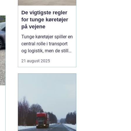
De vigtigste regler
for tunge køretøjer
på vejene
Tunge køretøjer spiller en
central rolle i transport
og logistik, men de stiller
også særlige krav til
21 august 2025
sikkerhed og ansvar på
vejene. For chauffører,
virksomheder og alle
trafikanter er det vigtigt
at kende regl...