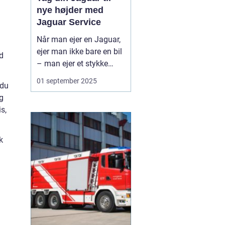
nye højder med
Jaguar Service
Når man ejer en Jaguar,
ejer man ikke bare en bil
d
– man ejer et stykke
britisk bilhistorie, hvor
01 september 2025
 du
elegance, ydeevne og
og
raffinement går hånd i
s,
hånd. For at bevare
bilens unikke karakter og
sikre mange års køre...
k