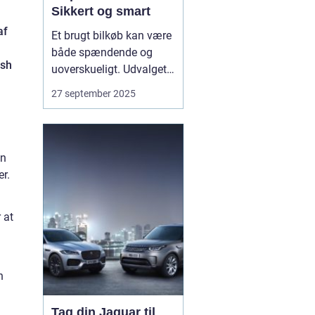
Sikkert og smart
af
Et brugt bilkøb kan være
både spændende og
ish
uoverskueligt. Udvalget
er stort, modellerne
27 september 2025
mange, og priserne
svinger. Derfor giver en
klar plan ro i maven.
Bilhandel er en dansk
an
markedsplads, der
r.
samler tusindvis af
brugte bile...
 at
n
Tag din Jaguar til