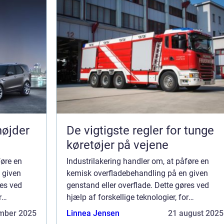
højder
De vigtigste regler for tunge
køretøjer på vejene
føre en
Industrilakering handler om, at påføre en
 given
kemisk overfladebehandling på en given
res ved
genstand eller overflade. Dette gøres ved
r
hjælp af forskellige teknologier, for
rostatisk
eksempel sprøjtemaling eller elektrostatisk
mber 2025
Linnea Jensen
21 august 2025
lakeri...