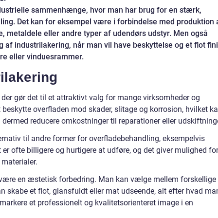
ndustrielle sammenhænge, hvor man har brug for en stærk,
ling. Det kan for eksempel være i forbindelse med produktion 
e, metaldele eller andre typer af udendørs udstyr. Men også
 af industrilakering, når man vil have beskyttelse og et flot fin
re eller vinduesrammer.
ilakering
 der gør det til et attraktivt valg for mange virksomheder og
 beskytte overfladen mod skader, slitage og korrosion, hvilket k
dermed reducere omkostninger til reparationer eller udskiftninge
ernativ til andre former for overfladebehandling, eksempelvis
 er ofte billigere og hurtigere at udføre, og det giver mulighed for
 materialer.
 være en æstetisk forbedring. Man kan vælge mellem forskellige
an skabe et flot, glansfuldt eller mat udseende, alt efter hvad ma
markere et professionelt og kvalitetsorienteret image i en