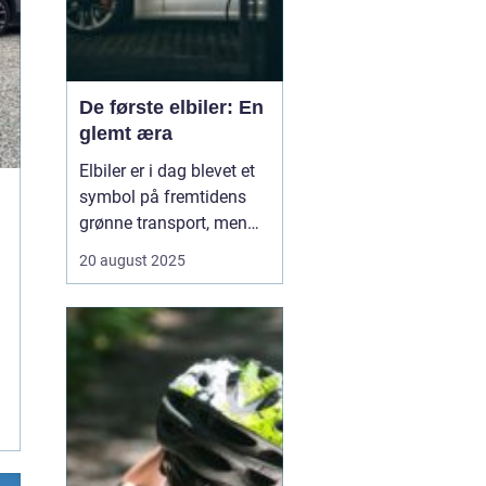
De første elbiler: En
glemt æra
Elbiler er i dag blevet et
symbol på fremtidens
grønne transport, men
historien om elektriske
20 august 2025
køretøjer går langt
tilbage. Allerede i
slutningen af 1800-tallet
og begyndelsen af 1900-
tallet eksperimenterede
opfindere ...