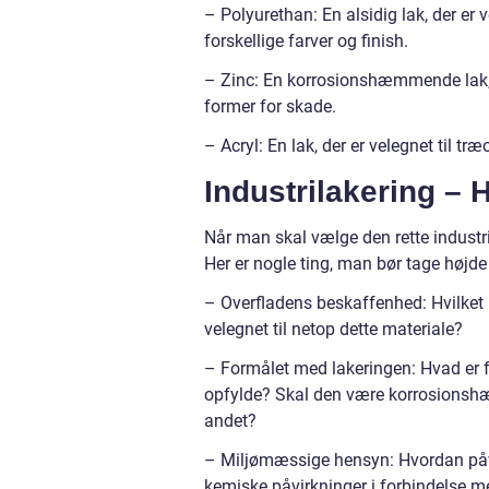
– Polyurethan: En alsidig lak, der er
forskellige farver og finish.
– Zinc: En korrosionshæmmende lak, d
former for skade.
– Acryl: En lak, der er velegnet til træo
Industrilakering –
Når man skal vælge den rette industrila
Her er nogle ting, man bør tage højde 
– Overfladens beskaffenhed: Hvilket m
velegnet til netop dette materiale?
– Formålet med lakeringen: Hvad er f
opfylde? Skal den være korrosionshæ
andet?
– Miljømæssige hensyn: Hvordan påvi
kemiske påvirkninger i forbindelse m