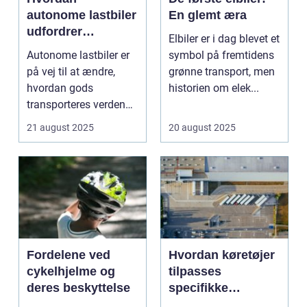
autonome lastbiler
En glemt æra
udfordrer
Elbiler er i dag blevet et
traditionel logistik
Autonome lastbiler er
symbol på fremtidens
på vej til at ændre,
grønne transport, men
hvordan gods
historien om elek...
transporteres verden
over. Udsty...
21 august 2025
20 august 2025
Fordelene ved
Hvordan køretøjer
cykelhjelme og
tilpasses
deres beskyttelse
specifikke
logistiske opgaver