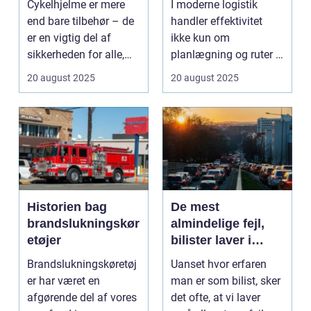
Cykelhjelme er mere
I moderne logistik
end bare tilbehør – de
handler effektivitet
er en vigtig del af
ikke kun om
sikkerheden for alle,
planlægning og ruter –
de...
det handler i...
20 august 2025
20 august 2025
Historien bag
De mest
brandslukningskør
almindelige fejl,
etøjer
bilister laver i
trafikken
Brandslukningskøretøj
Uanset hvor erfaren
er har været en
man er som bilist, sker
afgørende del af vores
det ofte, at vi laver