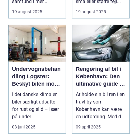
samfund i mer...
små eller større fejl...
19 august 2025
19 august 2025
Undervognsbehan
Rengøring af bil i
dling Løgstør:
København: Den
Beskyt bilen mod
ultimative guide til
rust og slid
en skinnende ren
I det danske klima er
At holde sin bil ren i en
bil
biler særligt udsatte
travl by som
for rust og slid – især
København kan være
på under...
en udfordring. Med de
mange g...
03 juni 2025
09 april 2025