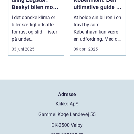
Beskyt bilen mod
ultimative guide til
rust og slid
en skinnende ren
I det danske klima er
At holde sin bil ren i en
bil
biler særligt udsatte
travl by som
for rust og slid – især
København kan være
på under...
en udfordring. Med de
mange g...
03 juni 2025
09 april 2025
Adresse