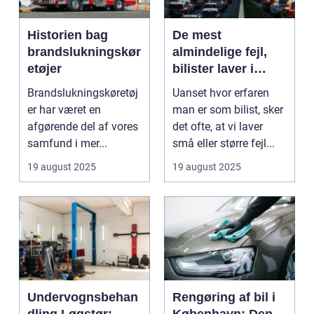
Historien bag
De mest
brandslukningskør
almindelige fejl,
etøjer
bilister laver i
trafikken
Brandslukningskøretøj
Uanset hvor erfaren
er har været en
man er som bilist, sker
afgørende del af vores
det ofte, at vi laver
samfund i mer...
små eller større fejl...
19 august 2025
19 august 2025
Undervognsbehan
Rengøring af bil i
dling Løgstør:
København: Den