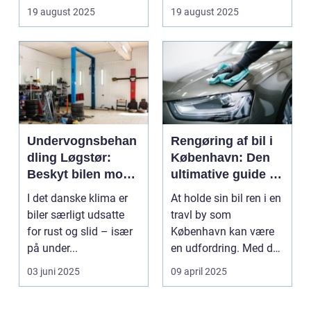
19 august 2025
19 august 2025
Undervognsbehan
Rengøring af bil i
dling Løgstør:
København: Den
Beskyt bilen mod
ultimative guide til
rust og slid
en skinnende ren
I det danske klima er
At holde sin bil ren i en
bil
biler særligt udsatte
travl by som
for rust og slid – især
København kan være
på under...
en udfordring. Med de
mange g...
03 juni 2025
09 april 2025