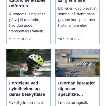
autonome lastbiler
En glemt æra
udfordrer
Elbiler er i dag blevet et
traditionel logistik
Autonome lastbiler er
symbol på fremtidens
på vej til at ændre,
grønne transport, men
hvordan gods
historien om elek...
transporteres verden
over. Udsty...
21 august 2025
20 august 2025
Fordelene ved
Hvordan køretøjer
cykelhjelme og
tilpasses
deres beskyttelse
specifikke
logistiske opgaver
Cykelhjelme er mere
I moderne logistik