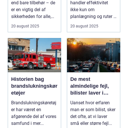
end bare tilbehør – de
handler effektivitet
er en vigtig del af
ikke kun om
sikkerheden for alle,
planlægning og ruter –
de...
det handler i...
20 august 2025
20 august 2025
Historien bag
De mest
brandslukningskør
almindelige fejl,
etøjer
bilister laver i
trafikken
Brandslukningskøretøj
Uanset hvor erfaren
er har været en
man er som bilist, sker
afgørende del af vores
det ofte, at vi laver
samfund i mer...
små eller større fejl...