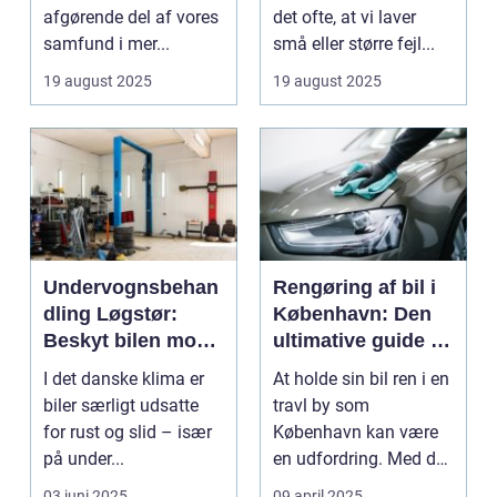
afgørende del af vores
det ofte, at vi laver
samfund i mer...
små eller større fejl...
19 august 2025
19 august 2025
Undervognsbehan
Rengøring af bil i
dling Løgstør:
København: Den
Beskyt bilen mod
ultimative guide til
rust og slid
en skinnende ren
I det danske klima er
At holde sin bil ren i en
bil
biler særligt udsatte
travl by som
for rust og slid – især
København kan være
på under...
en udfordring. Med de
mange g...
03 juni 2025
09 april 2025