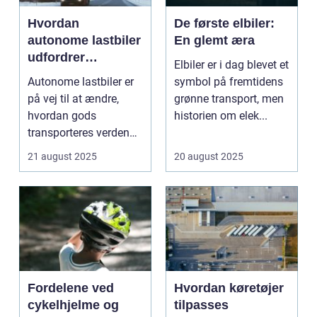
Hvordan
De første elbiler:
autonome lastbiler
En glemt æra
udfordrer
Elbiler er i dag blevet et
traditionel logistik
Autonome lastbiler er
symbol på fremtidens
på vej til at ændre,
grønne transport, men
hvordan gods
historien om elek...
transporteres verden
over. Udsty...
21 august 2025
20 august 2025
Fordelene ved
Hvordan køretøjer
cykelhjelme og
tilpasses