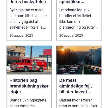
deres beskyttelse
specifikke
logistiske opgaver
Cykelhjelme er mere
I moderne logistik
end bare tilbehør – de
handler effektivitet
er en vigtig del af
ikke kun om
sikkerheden for alle,
planlægning og ruter –
de...
det handler i...
20 august 2025
20 august 2025
Historien bag
De mest
brandslukningskør
almindelige fejl,
etøjer
bilister laver i
trafikken
Brandslukningskøretøj
Uanset hvor erfaren
er har været en
man er som bilist, sker