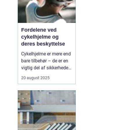
Fordelene ved
cykelhjelme og
deres beskyttelse
Cykelhjelme er mere end
bare tilbehør – de er en
vigtig del af sikkerheden
for alle, der cykler. Hvert
20 august 2025
år sker der tusindvis af
cykelulykker, og mange
af dem kunne have fået
mindre alvorlige
konsekvenser med
korrekt beskyttel...