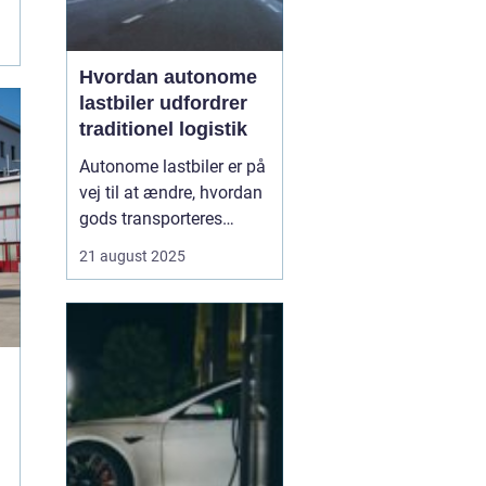
Hvordan autonome
lastbiler udfordrer
traditionel logistik
Autonome lastbiler er på
vej til at ændre, hvordan
gods transporteres
verden over. Udstyret
21 august 2025
med avancerede
sensorer, radar og
kunstig intelligens kan
disse køretøjer navigere
lange strækninger uden
menneskelig fø...