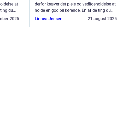
holdelse at
derfor kræver det pleje og vedligeholdelse at
 ting du
holde en god bil kørende. En af de ting du
od ved din
kan gøre, hvis du gerne vil være god ved din
mber 2025
Linnea Jensen
21 august 2025
bil, er at sørge for, at den ...