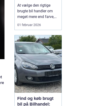
din næste brugte bil
At vælge den rigtige
brugte bil handler om
meget mere end farve,
mærke og pris. For
01 februar 2026
mange bilejere på
Lolland er valget af
bilforhandler mindst lige
så vigtigt som selve
bilen. En god forhandler
kan gøre forskellen
mellem et trygt bilkøb og
en dyr fe...
et
ære
Find og køb brugt
bil på Bilhandel: