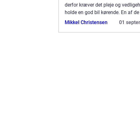
derfor kræver det pleje og vedlige
holde en god bil kørende. En af de
kan gøre, hvis du gerne vil være g
Mikkel Christensen
01 septe
bil, er at sørge for, at den ...