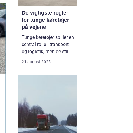
De vigtigste regler
for tunge køretøjer
på vejene
Tunge køretøjer spiller en
central rolle i transport
og logistik, men de stiller
også særlige krav til
21 august 2025
sikkerhed og ansvar på
vejene. For chauffører,
virksomheder og alle
trafikanter er det vigtigt
at kende regl...