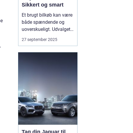
Sikkert og smart
Et brugt bilkøb kan være
de
både spændende og
uoverskueligt. Udvalget
er stort, modellerne
27 september 2025
mange, og priserne
,
svinger. Derfor giver en
klar plan ro i maven.
Bilhandel er en dansk
markedsplads, der
samler tusindvis af
brugte bile...
Tag din Jaguar til