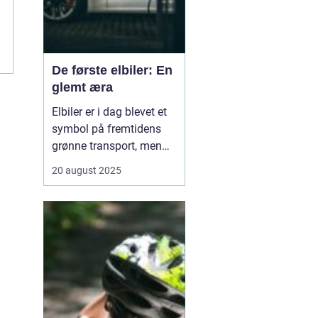
De første elbiler: En
glemt æra
Elbiler er i dag blevet et
symbol på fremtidens
grønne transport, men
historien om elektriske
20 august 2025
køretøjer går langt
tilbage. Allerede i
slutningen af 1800-tallet
og begyndelsen af 1900-
tallet eksperimenterede
opfindere ...