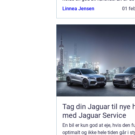
kan gøre, hvis du gerne vil være g
Linnea Jensen
01 fe
bil, er at sørge for, at den ...
Tag din Jaguar til nye 
med Jaguar Service
En bil er kun god at eje, hvis den 
optimalt og ikke hele tiden går i st