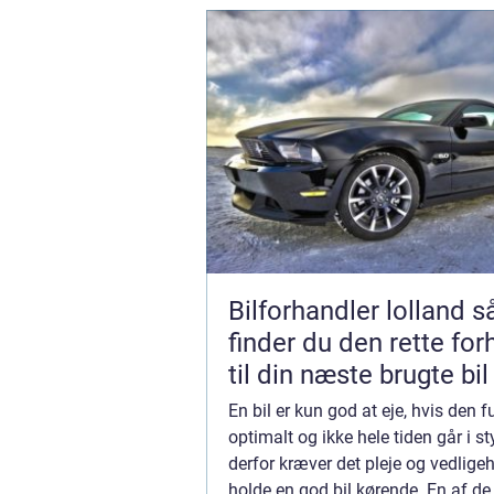
Bilforhandler lolland sådan
finder du den rette for
til din næste brugte bil
En bil er kun god at eje, hvis den 
optimalt og ikke hele tiden går i st
derfor kræver det pleje og vedlige
holde en god bil kørende. En af de