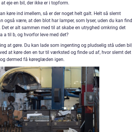
t eje en bil, der ikke er i topform.
 kan køre ind imellem, så er der noget helt galt. Helt så slemt
kan også være, at den blot har lamper, som lyser, uden du kan fin
ige. Det er alt sammen med til at skabe en utryghed omkring det
a a til b, og hvorfor leve med det?
o ting at gøre. Du kan lade som ingenting og pludselig stå uden bil
ved at køre den en tur til værksted og finde ud af, hvor slemt det
et og dermed få køreglæden igen.