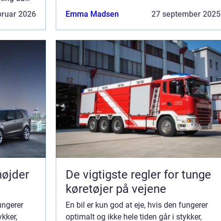
bil, er at sørge for, at den ...
od ved din
bruar 2026
Emma Madsen
27 september 2025
højder
De vigtigste regler for tunge
køretøjer på vejene
fungerer
En bil er kun god at eje, hvis den fungerer
ykker,
optimalt og ikke hele tiden går i stykker,