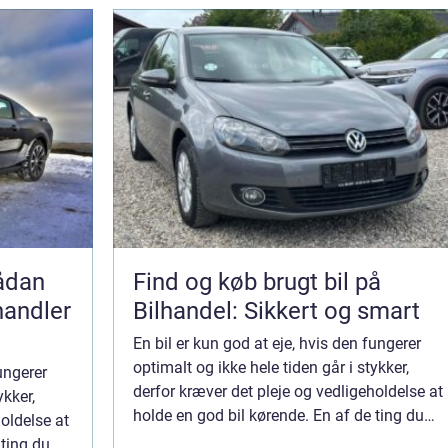
Find og køb brugt bil på
handler
Bilhandel: Sikkert og smart
En bil er kun god at eje, hvis den fungerer
optimalt og ikke hele tiden går i stykker,
fungerer
derfor kræver det pleje og vedligeholdelse at
ykker,
holde en god bil kørende. En af de ting du
holdelse at
kan gøre, hvis du gerne vil være god ved din
 ting du