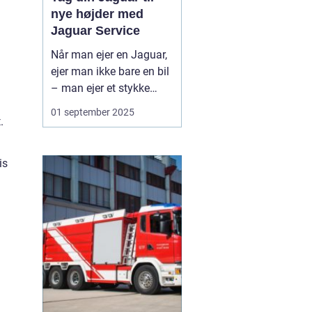
nye højder med
Jaguar Service
Når man ejer en Jaguar,
ejer man ikke bare en bil
– man ejer et stykke
britisk bilhistorie, hvor
01 september 2025
.
elegance, ydeevne og
raffinement går hånd i
hånd. For at bevare
is
bilens unikke karakter og
sikre mange års køre...