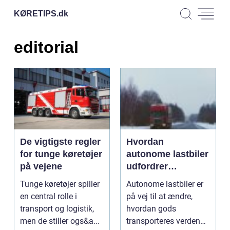
KØRETIPS.
dk
editorial
De vigtigste regler
Hvordan
for tunge køretøjer
autonome lastbiler
på vejene
udfordrer
traditionel logistik
Tunge køretøjer spiller
Autonome lastbiler er
en central rolle i
på vej til at ændre,
transport og logistik,
hvordan gods
men de stiller ogs&a...
transporteres verden