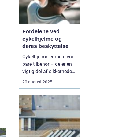
Fordelene ved
cykelhjelme og
deres beskyttelse
Cykelhjelme er mere end
bare tilbehør – de er en
vigtig del af sikkerheden
for alle, der cykler. Hvert
20 august 2025
år sker der tusindvis af
cykelulykker, og mange
af dem kunne have fået
mindre alvorlige
konsekvenser med
korrekt beskyttel...