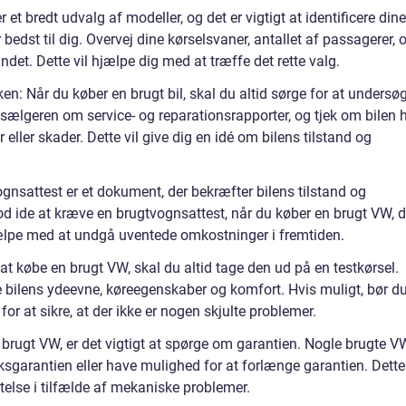
et bredt udvalg af modeller, og det er vigtigt at identificere dine
edst til dig. Overvej dine kørselsvaner, antallet af passagerer, 
ndet. Dette vil hjælpe dig med at træffe det rette valg.
en: Når du køber en brugt bil, skal du altid sørge for at undersø
sælgeren om service- og reparationsrapporter, og tjek om bilen 
 eller skader. Dette vil give dig en idé om bilens tilstand og
gnsattest er et dokument, der bekræfter bilens tilstand og
 ide at kræve en brugtvognsattest, når du køber en brugt VW, 
jælpe med at undgå uventede omkostninger i fremtiden.
r at købe en brugt VW, skal du altid tage den ud på en testkørsel.
e bilens ydeevne, køreegenskaber og komfort. Hvis muligt, bør d
for at sikre, at der ikke er nogen skjulte problemer.
 brugt VW, er det vigtigt at spørge om garantien. Nogle brugte V
riksgarantien eller have mulighed for at forlænge garantien. Dette
telse i tilfælde af mekaniske problemer.