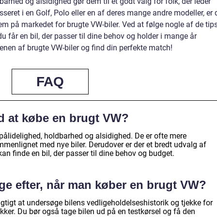
barhed og alsidighed gør dem til et godt valg for folk, der leder
esseret i en Golf, Polo eller en af deres mange andre modeller, er 
m på markedet for brugte VW-biler. Ved at følge nogle af de tips
du får en bil, der passer til dine behov og holder i mange år
nen af brugte VW-biler og find din perfekte match!
FAQ
ed at købe en brugt VW?
 pålidelighed, holdbarhed og alsidighed. De er ofte mere
mmenlignet med nye biler. Derudover er der et bredt udvalg af
an finde en bil, der passer til dine behov og budget.
igge efter, når man køber en brugt VW?
igtigt at undersøge bilens vedligeholdelseshistorik og tjekke for
lykker. Du bør også tage bilen ud på en testkørsel og få den