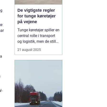
De vigtigste regler
og
for tunge køretøjer
på vejene
ge
Tunge køretøjer spiller en
har
central rolle i transport
og logistik, men de stiller
også særlige krav til
21 august 2025
sikkerhed og ansvar på
da
vejene. For chauffører,
virksomheder og alle
trafikanter er det vigtigt
at kende regl...
u
W-