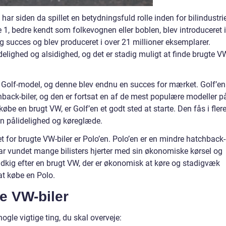
ar siden da spillet en betydningsfuld rolle inden for bilindustri
1, bedre kendt som folkevognen eller boblen, blev introduceret i
ig succes og blev produceret i over 21 millioner eksemplarer.
delighed og alsidighed, og det er stadig muligt at finde brugte V
 Golf-model, og denne blev endnu en succes for mærket. Golf’en
hback-biler, og den er fortsat en af de mest populære modeller p
købe en brugt VW, er Golf’en et godt sted at starte. Den fås i fler
sin pålidelighed og køreglæde.
or brugte VW-biler er Polo’en. Polo’en er en mindre hatchback-
 har vundet mange bilisters hjerter med sin økonomiske kørsel og
dkig efter en brugt VW, der er økonomisk at køre og stadigvæk
at købe en Polo.
te VW-biler
ogle vigtige ting, du skal overveje: