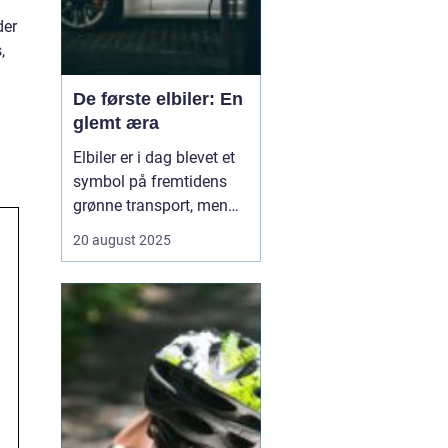
der
,
De første elbiler: En
glemt æra
Elbiler er i dag blevet et
symbol på fremtidens
grønne transport, men
historien om elektriske
20 august 2025
køretøjer går langt
tilbage. Allerede i
slutningen af 1800-tallet
og begyndelsen af 1900-
tallet eksperimenterede
opfindere ...