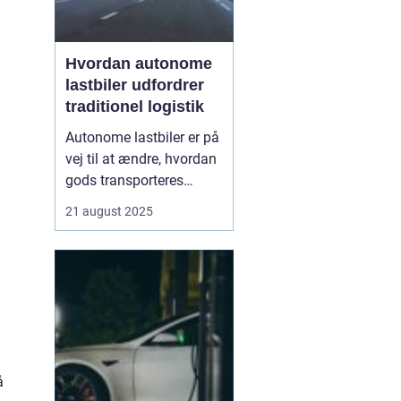
Hvordan autonome
lastbiler udfordrer
traditionel logistik
Autonome lastbiler er på
vej til at ændre, hvordan
gods transporteres
verden over. Udstyret
21 august 2025
med avancerede
sensorer, radar og
kunstig intelligens kan
disse køretøjer navigere
lange strækninger uden
menneskelig fø...
å