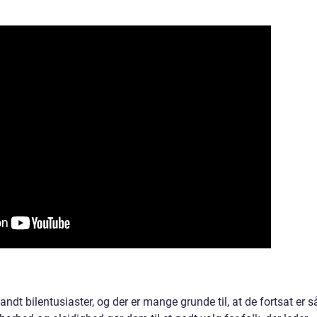
andt bilentusiaster, og der er mange grunde til, at de fortsat er s