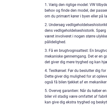
1. Vælg den rigtige model: VW tilbyder 
behov og finde den model, der passer b
om du primært kører i byen eller på la
2. Undersøg vedligeholdelseshistorikk
dens vedligeholdelseshistorik. Spørg 
været involveret i nogen større ulykker
pålidelighed.
3. Få en brugtvognsattest: En brugtvo
mekaniske gennemgang. Det er en god
det giver dig mere tryghed og kan h
4. Testkørsel: Før du beslutter dig fo
Dette giver dig mulighed for at oplev
også få bilen tjekket af en mekaniker 
5. Overvej garantien: Når du køber en
biler vil stadig være omfattet af fab
kan give dig ekstra tryghed og beskyt