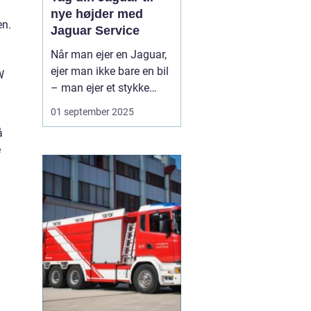
nye højder med
en.
Jaguar Service
Når man ejer en Jaguar,
ejer man ikke bare en bil
W
– man ejer et stykke
britisk bilhistorie, hvor
01 september 2025
elegance, ydeevne og
å
raffinement går hånd i
e
hånd. For at bevare
bilens unikke karakter og
sikre mange års køre...