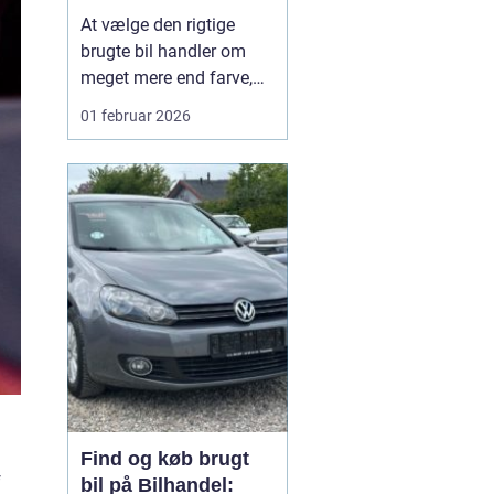
din næste brugte bil
At vælge den rigtige
brugte bil handler om
meget mere end farve,
mærke og pris. For
01 februar 2026
mange bilejere på
Lolland er valget af
bilforhandler mindst lige
så vigtigt som selve
bilen. En god forhandler
kan gøre forskellen
mellem et trygt bilkøb og
en dyr fe...
Find og køb brugt
f
bil på Bilhandel: