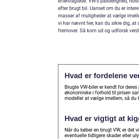
eftertragtede. VW’s pålidelighed, hold
efter brugt bil. Uanset om du er inter
masser af muligheder at vælge imelle
vi har nævnt her, kan du sikre dig, at 
fremover. Så kom ud og udforsk verde
Hvad er fordelene v
Brugte VW-biler er kendt for deres
økonomiske i forhold til prisen sa
modeller at vælge imellem, så du k
Hvad er vigtigt at k
Når du køber en brugt VW, er det v
eventuelle tidligere skader eller u