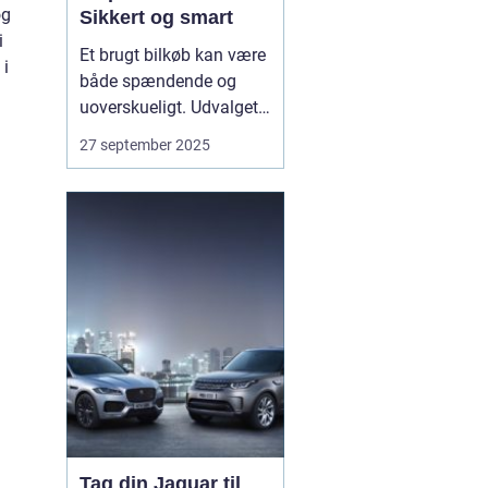
og
Sikkert og smart
i
Et brugt bilkøb kan være
 i
både spændende og
uoverskueligt. Udvalget
er stort, modellerne
27 september 2025
mange, og priserne
svinger. Derfor giver en
klar plan ro i maven.
Bilhandel er en dansk
markedsplads, der
samler tusindvis af
brugte bile...
Tag din Jaguar til