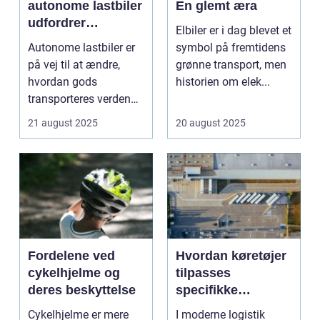
autonome lastbiler
En glemt æra
udfordrer
Elbiler er i dag blevet et
traditionel logistik
Autonome lastbiler er
symbol på fremtidens
på vej til at ændre,
grønne transport, men
hvordan gods
historien om elek...
transporteres verden
over. Udsty...
21 august 2025
20 august 2025
Fordelene ved
Hvordan køretøjer
cykelhjelme og
tilpasses
deres beskyttelse
specifikke
logistiske opgaver
Cykelhjelme er mere
I moderne logistik