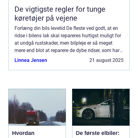
De vigtigste regler for tunge
køretøjer på vejene
Forlæng din bils levetid De fleste ved godt, at en
ridse i bilens lak skal repareres hurtigst muligt for
at undgå rustskader, men bilpleje er så meget
mere end blot at reparere de dybe ridser, som har
skrællet lakken helt væk i et område. Den slags r...
Linnea Jensen
21 august 2025
Hvordan
De første elbiler: