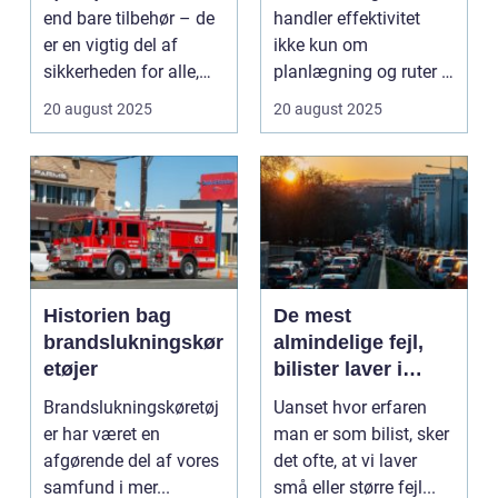
end bare tilbehør – de
handler effektivitet
er en vigtig del af
ikke kun om
sikkerheden for alle,
planlægning og ruter –
de...
det handler i...
20 august 2025
20 august 2025
Historien bag
De mest
brandslukningskør
almindelige fejl,
etøjer
bilister laver i
trafikken
Brandslukningskøretøj
Uanset hvor erfaren
er har været en
man er som bilist, sker
afgørende del af vores
det ofte, at vi laver
samfund i mer...
små eller større fejl...