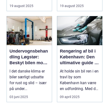
19 august 2025
19 august 2025
Undervognsbehan
Rengøring af bil i
dling Løgstør:
København: Den
Beskyt bilen mod
ultimative guide til
rust og slid
en skinnende ren
I det danske klima er
At holde sin bil ren i en
bil
biler særligt udsatte
travl by som
for rust og slid – især
København kan være
på under...
en udfordring. Med de
mange g...
03 juni 2025
09 april 2025