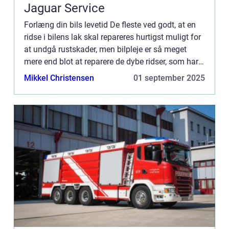
Jaguar Service
Forlæng din bils levetid De fleste ved godt, at en
ridse i bilens lak skal repareres hurtigst muligt for
at undgå rustskader, men bilpleje er så meget
mere end blot at reparere de dybe ridser, som har
skrællet lakken helt væk i et område. Den slags r...
Mikkel Christensen
01 september 2025