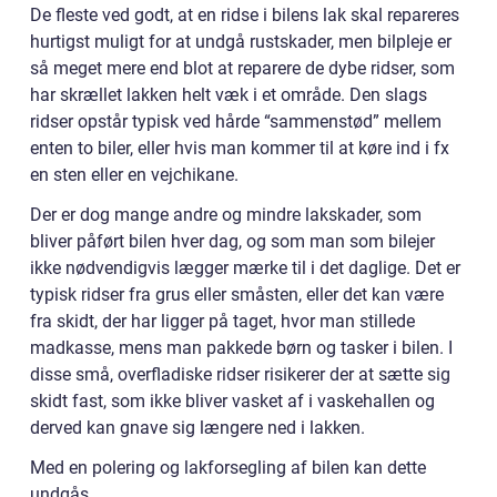
De fleste ved godt, at en ridse i bilens lak skal repareres
hurtigst muligt for at undgå rustskader, men bilpleje er
så meget mere end blot at reparere de dybe ridser, som
har skrællet lakken helt væk i et område. Den slags
ridser opstår typisk ved hårde “sammenstød” mellem
enten to biler, eller hvis man kommer til at køre ind i fx
en sten eller en vejchikane.
Der er dog mange andre og mindre lakskader, som
bliver påført bilen hver dag, og som man som bilejer
ikke nødvendigvis lægger mærke til i det daglige. Det er
typisk ridser fra grus eller småsten, eller det kan være
fra skidt, der har ligger på taget, hvor man stillede
madkasse, mens man pakkede børn og tasker i bilen. I
disse små, overfladiske ridser risikerer der at sætte sig
skidt fast, som ikke bliver vasket af i vaskehallen og
derved kan gnave sig længere ned i lakken.
Med en polering og lakforsegling af bilen kan dette
undgås.