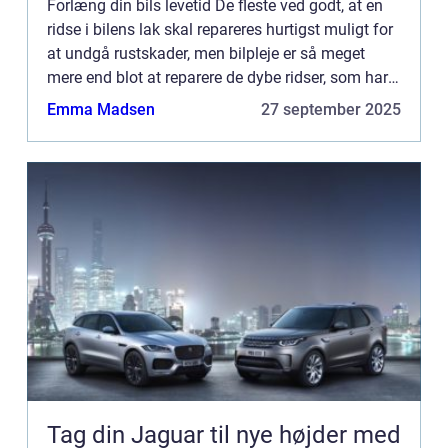
Forlæng din bils levetid De fleste ved godt, at en
ridse i bilens lak skal repareres hurtigst muligt for
at undgå rustskader, men bilpleje er så meget
mere end blot at reparere de dybe ridser, som har
skrællet lakken helt væk i et område. Den slags r...
Emma Madsen
27 september 2025
Tag din Jaguar til nye højder med