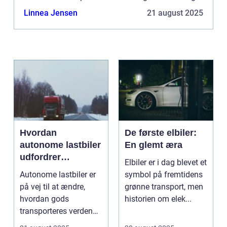
et større fokus på, hvordan vi ...
Linnea Jensen
21 august 2025
Hvordan
De første elbiler:
autonome lastbiler
En glemt æra
udfordrer
Elbiler er i dag blevet et
traditionel logistik
Autonome lastbiler er
symbol på fremtidens
på vej til at ændre,
grønne transport, men
hvordan gods
historien om elek...
transporteres verden
over. Udsty...