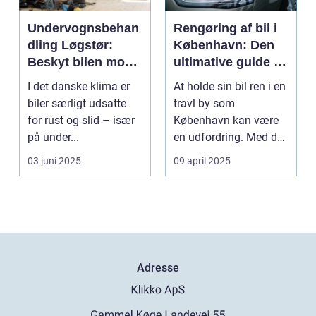
Undervognsbehan
Rengøring af bil i
dling Løgstør:
København: Den
Beskyt bilen mod
ultimative guide til
rust og slid
en skinnende ren
I det danske klima er
At holde sin bil ren i en
bil
biler særligt udsatte
travl by som
for rust og slid – især
København kan være
på under...
en udfordring. Med de
mange g...
03 juni 2025
09 april 2025
Adresse