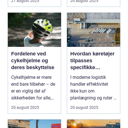
21 august 2025
20 august 2025
Fordelene ved
Hvordan køretøjer
cykelhjelme og
tilpasses
deres beskyttelse
specifikke
logistiske opgaver
Cykelhjelme er mere
I moderne logistik
end bare tilbehør – de
handler effektivitet
er en vigtig del af
ikke kun om
sikkerheden for alle,
planlægning og ruter –
de...
det handler i...
20 august 2025
20 august 2025