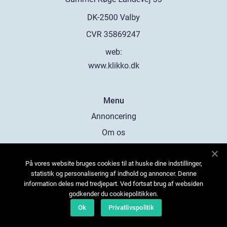
web:
www.klikko.dk
Menu
Annoncering
Om os
Cookies
På vores website bruges cookies til at huske dine indstillinger,
Kontakt os
statistik og personalisering af indhold og annoncer. Denne
Sitemap
information deles med tredjepart. Ved fortsat brug af websiden
godkender du cookiepolitikken.
Ok
Privatlivspolitik