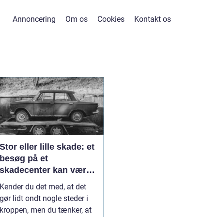
Annoncering
Om os
Cookies
Kontakt os
Stor eller lille skade: et
besøg på et
skadecenter kan være
nødvendigt
Kender du det med, at det
gør lidt ondt nogle steder i
kroppen, men du tænker, at