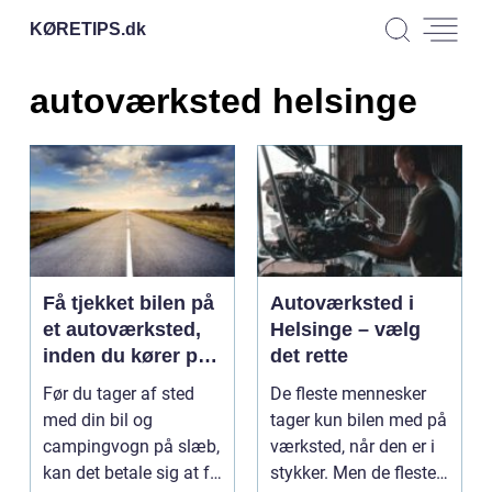
KØRETIPS.
dk
autoværksted helsinge
Få tjekket bilen på
Autoværksted i
et autoværksted,
Helsinge – vælg
inden du kører på
det rette
ferie med hele
Før du tager af sted
De fleste mennesker
familien
med din bil og
tager kun bilen med på
campingvogn på slæb,
værksted, når den er i
kan det betale sig at få
stykker. Men de fleste