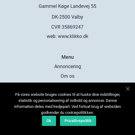
web:
www.klikko.dk
Menu
Annoncering
Om os
Cookies
På vores website bruges cookies til at huske dine indstillinger,
Kontakt os
statistik og personalisering af indhold og annoncer. Denne
Sitemap
information deles med tredjepart. Ved fortsat brug af websiden
godkender du cookiepolitikken.
Ok
Privatlivspolitik